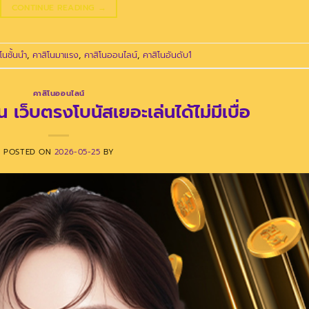
CONTINUE READING
→
โนชั้นนำ
,
คาสิโนมาแรง
,
คาสิโนออนไลน์
,
คาสิโนอันดับ1
คาสิโนออนไลน์
 เว็บตรงโบนัสเยอะเล่นได้ไม่มีเบื่อ
POSTED ON
2026-05-25
BY