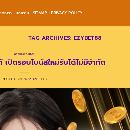
ดต่อเรา
บทความ
SITMAP
PRIVACY POLICY
TAG ARCHIVES:
EZYBET88
คาสิโนออนไลน์
ได้ เปิดรอบโบนัสใหม่รับได้ไม่มีจำกัด
POSTED ON
2026-05-31
BY