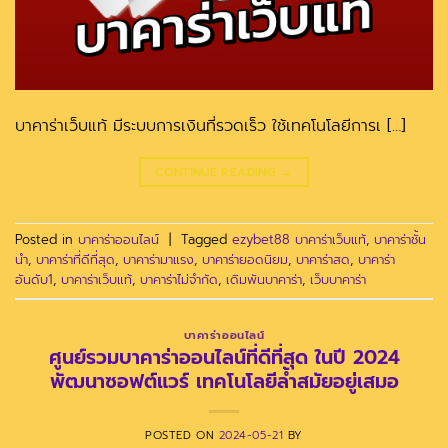
บาคาร่าเว็บแท้ มีระบบการเงินที่รวดเร็ว ใช้เทคโนโลยีการเ […]
CONTINUE READING
→
Posted in
บาคาร่าออนไลน์
|
Tagged
ezybet88 บาคาร่าเว็บแท้
,
บาคาร่าชั้น
นำ
,
บาคาร่าที่ดีที่สุด
,
บาคาร่ามาแรง
,
บาคาร่ายอดนิยม
,
บาคาร่าสด
,
บาคาร่า
อันดับ1
,
บาคาร่าเว็บแท้
,
บาคาร่าไม่จำกัด
,
เดิมพันบาคาร่า
,
เว็บบาคาร่า
บาคาร่าออนไลน์
ศูนย์รวมบาคาร่าออนไลน์ที่ดีที่สุด ในปี 2024
พัฒนาซอฟต์แวร์ เทคโนโลยีล้ำสมัยอยู่เสมอ
POSTED ON
2024-05-21
BY