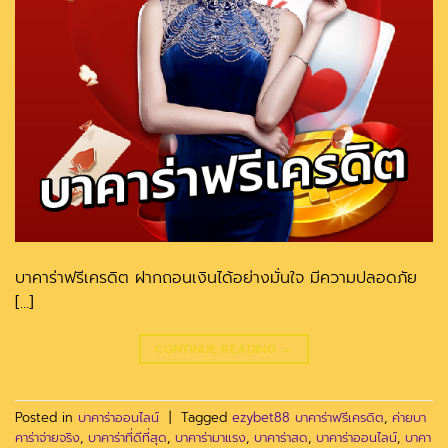
บาคาร่าฟรีเครดิต ฝากถอนเงินได้อย่างมั่นใจ มีความปลอดภัย
[…]
CONTINUE READING
→
Posted in
บาคาร่าออนไลน์
|
Tagged
ezybet88 บาคาร่าฟรีเครดิต
,
ค่ายบา
คาร่าจ่ายจริง
,
บาคาร่าที่ดีที่สุด
,
บาคาร่ามาแรง
,
บาคาร่าสด
,
บาคาร่าออนไลน์
,
บาคา