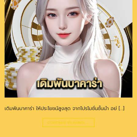
เดิมพันบาคาร่า ให้ประโยชน์สูงสุด จากโปรโมชั่นชั้นนำ อย่ […]
CONTINUE READING
→