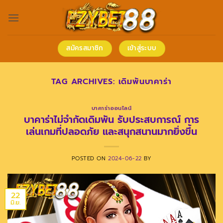
ข้าม
ไป
ยัง
เนื้อหา
สมัครสมาชิก
เข้าสู่ระบบ
TAG ARCHIVES:
เดิมพันบาคาร่า
บาคาร่าออนไลน์
บาคาร่าไม่จำกัดเดิมพัน รับประสบการณ์ การ
เล่นเกมที่ปลอดภัย และสนุกสนานมากยิ่งขึ้น
POSTED ON
2024-06-22
BY
22
มิ.ย.