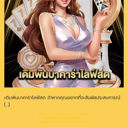
เดิมพันบาคาร่าไลฟ์สด ถ้าหากคุณอยากที่จะสัมผัสประสบการณ์
[…]
CONTINUE READING
→