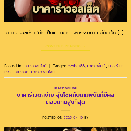
บาคาร่าวอลเล็ต ไม่ได้เป็นแค่เกมเดิมพันธรรมดา แต่มันเป็น […]
CONTINUE READING
→
Posted in
บาคาร่าออนไลน์
|
Tagged
ezybet88
,
บาคาร่าชั้นนำ
,
บาคาร่ามา
แรง
,
บาคาร่าสด
,
บาคาร่าออนไลน์
บาคาร่าออนไลน์
บาคาร่าแตกง่าย ลุ้นโชคกับเกมพนันที่มีผล
ตอบแทนสูงที่สุด
POSTED ON
2025-04-10
BY