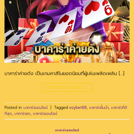
บาคาร่าค่ายดัง เป็นเกมคาสิโนยอดนิยมที่ผู้เล่นเพลิดเพลิน […]
CONTINUE READING
→
Posted in
บาคาร่าออนไลน์
|
Tagged
ezybet88
,
บาคาร่าชั้นนำ
,
บาคาร่าที่ดี
ที่สุด
,
บาคาร่าสด
,
บาคาร่าออนไลน์
บาคาร่าออนไลน์