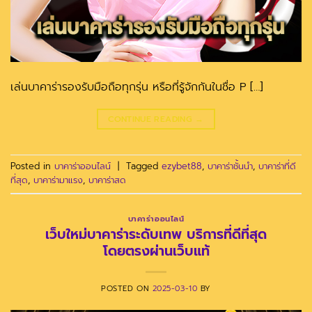
เล่นบาคาร่ารองรับมือถือทุกรุ่น หรือที่รู้จักกันในชื่อ P […]
CONTINUE READING
→
Posted in
บาคาร่าออนไลน์
|
Tagged
ezybet88
,
บาคาร่าชั้นนำ
,
บาคาร่าที่ดี
ที่สุด
,
บาคาร่ามาแรง
,
บาคาร่าสด
บาคาร่าออนไลน์
เว็บใหม่บาคาร่าระดับเทพ บริการที่ดีที่สุด
โดยตรงผ่านเว็บแท้
POSTED ON
2025-03-10
BY