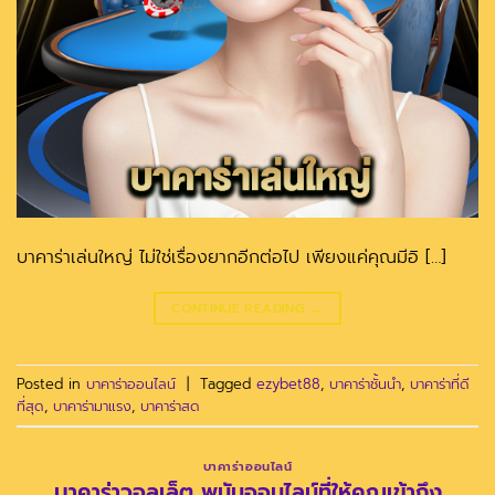
บาคาร่าเล่นใหญ่ ไม่ใช่เรื่องยากอีกต่อไป เพียงแค่คุณมีอิ […]
CONTINUE READING
→
Posted in
บาคาร่าออนไลน์
|
Tagged
ezybet88
,
บาคาร่าชั้นนำ
,
บาคาร่าที่ดี
ที่สุด
,
บาคาร่ามาแรง
,
บาคาร่าสด
บาคาร่าออนไลน์
บาคาร่าวอลเล็ต พนันออนไลน์ที่ให้คุณเข้าถึง