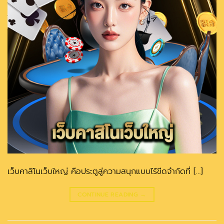
เว็บคาสิโนเว็บใหญ่ คือประตูสู่ความสนุกแบบไร้ขีดจำกัดที่ […]
CONTINUE READING
→