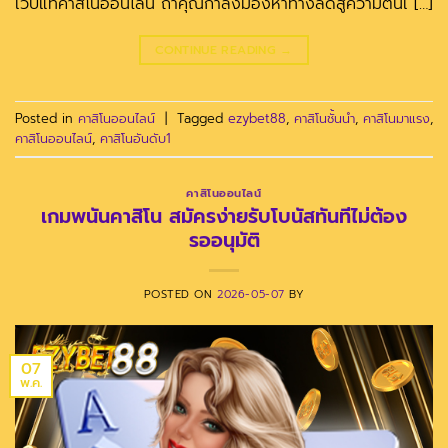
เว็บแท้คาสิโนออนไลน์ ถ้าคุณกำลังมองหาทางลัดสู่ความตื่นเ […]
CONTINUE READING
→
Posted in
คาสิโนออนไลน์
|
Tagged
ezybet88
,
คาสิโนชั้นนำ
,
คาสิโนมาแรง
,
คาสิโนออนไลน์
,
คาสิโนอันดับ1
คาสิโนออนไลน์
เกมพนันคาสิโน สมัครง่ายรับโบนัสทันทีไม่ต้อง
รออนุมัติ
POSTED ON
2026-05-07
BY
07
พ.ค.