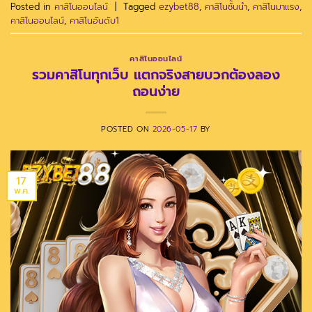
Posted in
คาสิโนออนไลน์
|
Tagged
ezybet88
,
คาสิโนชั้นนำ
,
คาสิโนมาแรง
,
คาสิโนออนไลน์
,
คาสิโนอันดับ1
คาสิโนออนไลน์
รวมคาสิโนทุกเว็บ แตกจริงสายบวกต้องลอง
ถอนง่าย
POSTED ON
2026-05-17
BY
17
พ.ค.