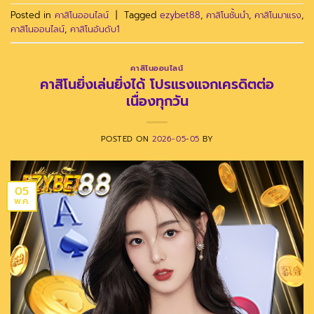
Posted in
คาสิโนออนไลน์
|
Tagged
ezybet88
,
คาสิโนชั้นนำ
,
คาสิโนมาแรง
,
คาสิโนออนไลน์
,
คาสิโนอันดับ1
คาสิโนออนไลน์
คาสิโนยิ่งเล่นยิ่งได้ โปรแรงแจกเครดิตต่อ
เนื่องทุกวัน
POSTED ON
2026-05-05
BY
05
พ.ค.