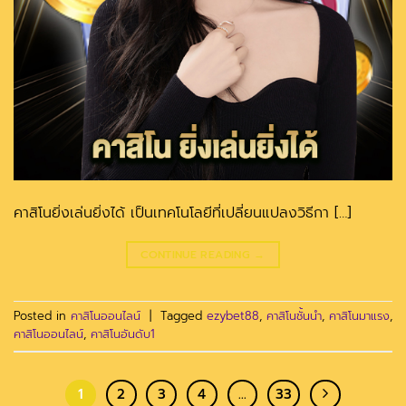
คาสิโนยิ่งเล่นยิ่งได้ เป็นเทคโนโลยีที่เปลี่ยนแปลงวิธีกา […]
CONTINUE READING
→
Posted in
คาสิโนออนไลน์
|
Tagged
ezybet88
,
คาสิโนชั้นนำ
,
คาสิโนมาแรง
,
คาสิโนออนไลน์
,
คาสิโนอันดับ1
1
2
3
4
…
33