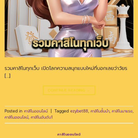
รวมคาสิโนทุกเว็บ เปิดโลกความสนุกแบบใหม่ที่บอกเลยว่าวัยร
[…]
CONTINUE READING
→
Posted in
คาสิโนออนไลน์
|
Tagged
ezybet88
,
คาสิโนชั้นนำ
,
คาสิโนมาแรง
,
คาสิโนออนไลน์
,
คาสิโนอันดับ1
คาสิโนออนไลน์