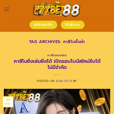
ข้าม
ไป
ยัง
เนื้อหา
สมัครสมาชิก
เข้าสู่ระบบ
TAG ARCHIVES:
คาสิโนชั้นนำ
คาสิโนออนไลน์
คาสิโนยิ่งเล่นยิ่งได้ เปิดรอบโบนัสใหม่รับได้
ไม่มีจำกัด
POSTED ON
2026-05-31
BY
31
พ.ค.