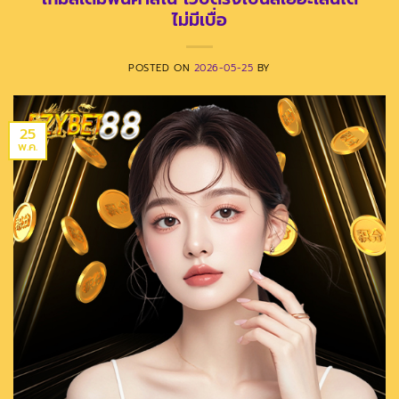
ไม่มีเบื่อ
POSTED ON
2026-05-25
BY
25
พ.ค.