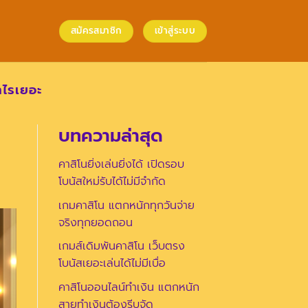
สมัครสมาชิก
เข้าสู่ระบบ
ำไรเยอะ
บทความล่าสุด
คาสิโนยิ่งเล่นยิ่งได้ เปิดรอบ
โบนัสใหม่รับได้ไม่มีจำกัด
เกมคาสิโน แตกหนักทุกวันจ่าย
จริงทุกยอดถอน
เกมส์เดิมพันคาสิโน เว็บตรง
โบนัสเยอะเล่นได้ไม่มีเบื่อ
คาสิโนออนไลน์ทำเงิน แตกหนัก
สายทำเงินต้องรีบจัด