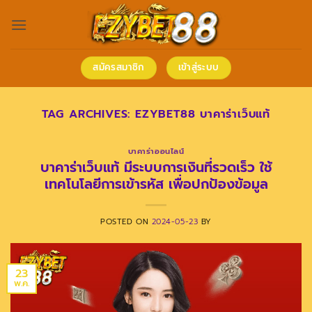
ข้าม
ไป
ยัง
เนื้อหา
สมัครสมาชิก
เข้าสู่ระบบ
TAG ARCHIVES:
EZYBET88 บาคาร่าเว็บแท้
บาคาร่าออนไลน์
บาคาร่าเว็บแท้ มีระบบการเงินที่รวดเร็ว ใช้
เทคโนโลยีการเข้ารหัส เพื่อปกป้องข้อมูล
POSTED ON
2024-05-23
BY
23
พ.ค.