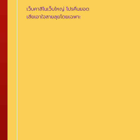
เว็บคาสิโนเว็บใหญ่ โปรคืนยอด
เสียเอาใจสายลุยโดยเฉพาะ