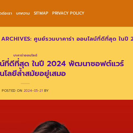
ดต่อเรา
บทความ
SITMAP
PRIVACY POLICY
 ARCHIVES:
ศูนย์รวมบาคาร่า ออนไลน์ที่ดีที่สุด ในปี
บาคาร่าออนไลน์
์ที่ดีที่สุด ในปี 2024 พัฒนาซอฟต์แวร์
นโลยีล้ำสมัยอยู่เสมอ
POSTED ON
2024-05-21
BY