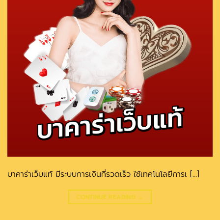
บาคาร่าเว็บแท้ มีระบบการเงินที่รวดเร็ว ใช้เทคโนโลยีการเ […]
CONTINUE READING
→