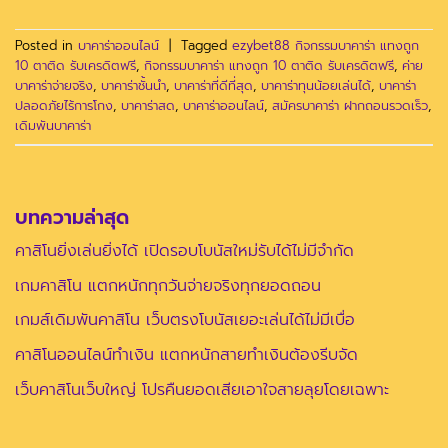
Posted in
บาคาร่าออนไลน์
|
Tagged
ezybet88 กิจกรรมบาคาร่า แทงถูก
10 ตาติด รับเครดิตฟรี
,
กิจกรรมบาคาร่า แทงถูก 10 ตาติด รับเครดิตฟรี
,
ค่าย
บาคาร่าจ่ายจริง
,
บาคาร่าชั้นนำ
,
บาคาร่าที่ดีที่สุด
,
บาคาร่าทุนน้อยเล่นได้
,
บาคาร่า
ปลอดภัยไร้การโกง
,
บาคาร่าสด
,
บาคาร่าออนไลน์
,
สมัครบาคาร่า ฝากถอนรวดเร็ว
,
เดิมพันบาคาร่า
บทความล่าสุด
คาสิโนยิ่งเล่นยิ่งได้ เปิดรอบโบนัสใหม่รับได้ไม่มีจำกัด
เกมคาสิโน แตกหนักทุกวันจ่ายจริงทุกยอดถอน
เกมส์เดิมพันคาสิโน เว็บตรงโบนัสเยอะเล่นได้ไม่มีเบื่อ
คาสิโนออนไลน์ทำเงิน แตกหนักสายทำเงินต้องรีบจัด
เว็บคาสิโนเว็บใหญ่ โปรคืนยอดเสียเอาใจสายลุยโดยเฉพาะ