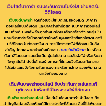
เว็บไซต์บาคาร่า รับประกันความโปร่งใส ผ่านสตรีม
วิดีโอสด
เว็บไซต์บาคาร่า
โดยทั่วไปจะมีโหมดเกมสองโหมด บาคาร่า
ออนไลน์แบบดั้งเดิม และบาคาร่าเจ้ามือสด ในบาคาร่าออนไลน์
แบบดั้งเดิม ผลลัพธ์จะถูกกำหนดโดยเครื่องสร้างตัวเลขสุ่ม ใน
ขณะที่บาคาร่าเจ้ามือสดเกี่ยวข้องกับบุคคลจริงที่แจกไพ่ผ่านสตรี
มวิดีโอสด ในทั้งสองโหมด การมีโครงร่างไพ่ที่ชัดเจนเป็นสิ่ง
สำคัญ โดยเฉพาะอย่างยิ่งเมื่อเล่น
บาคาร่าเจ้ามือสด
ไม่เหมือน
กับคาสิโนบนบกแบบดั้งเดิม ผู้เล่นไม่สามารถสัมผัสไพ่หรือเห็นว่า
ไพ่ถูกสับได้ ดังนั้นโครงร่างการ์ดที่ชัดเจนจึงรับประกันความ
โปร่งใสและขจัดโอกาสในการบงการหรือการโกง ช่วยเพิ่มความ
น่าเชื่อถือของเกม
เดิมพันบาคาร่าออนไลน์ รับประกันการเล่นเกมที่
ยุติธรรม ในห้องที่มีโครงร่างไพ่ที่ชัดเจน
เดิมพันบาคาร่าออนไลน์
เมื่อเล่นในห้องบาคาร่าเจ้ามือสด สิ่ง
สำคัญคือต้องเลือกห้องที่มีโครงร่างไพ่ที่ชัดเจน สิ่งนี้ไม่เพียงแต่