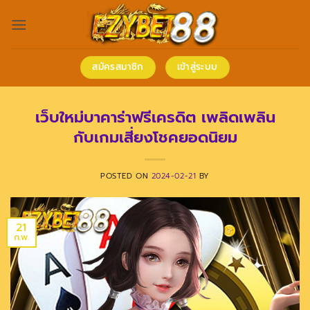
ข้าม
ไป
ยัง
เนื้อหา
สมัครสมาชิก
เข้าสู่ระบบ
เว็บใหม่บาคาร่าฟรีเครดิต เพลิดเพลิน
กับเกมเสี่ยงโชคยอดนิยม
POSTED ON
2024-02-21
BY
21
ก.พ.