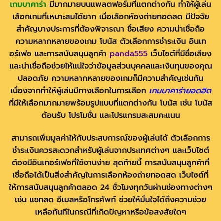
เกมบาคาร่า
มีมากมายบนแพลตฟอร์มที่แตกต่างกัน ทำให้ผู้เล่น
เลือกเกมที่เหมาะสมได้ยาก เมื่อเลือกห้องถ่ายทอดสด มีปัจจัย
สำคัญบางประการที่ต้องพิจารณา ชื่อเสียง ความน่าเชื่อถือ
ความหลากหลายของเกม โบนัส ตัวเลือกการชำระเงิน อินเท
อร์เฟซ และการสนับสนุนลูกค้า
panda555
เว็บไซต์ที่มีชื่อเสียง
และน่าเชื่อถือช่วยให้แน่ใจว่าข้อมูลส่วนบุคคลและเงินทุนของคุณ
ปลอดภัย ความหลากหลายของเกมก็มีความสำคัญเช่นกัน
เนื่องจากทำให้ผู้เล่นมีทางเลือกในการเลือก
เกมบาคาร่ายอดฮิต
ที่มีให้เลือกมากมายพร้อมรูปแบบที่แตกต่างกัน โบนัส เช่น โบนัส
ต้อนรับ โปรโมชั่น และโปรแกรมสะสมคะแนน
สามารถเพิ่มมูลค่าให้กับประสบการณ์ของผู้เล่นได้ ตัวเลือกการ
ชำระเงินควรสะดวกสำหรับผู้เล่นจากประเทศต่างๆ และเว็บไซต์
ต้องมีอินเทอร์เฟซที่ใช้งานง่าย สุดท้ายนี้ การสนับสนุนลูกค้าที่
เชื่อถือได้เป็นสิ่งสำคัญในการเลือกห้องถ่ายทอดสด เว็บไซต์ที่
ให้การสนับสนุนลูกค้าตลอด 24 ชั่วโมงทุกวันผ่านช่องทางต่างๆ
เช่น แชทสด อีเมลหรือโทรศัพท์ ช่วยให้มั่นใจได้ถึงความช่วย
เหลือทันทีในกรณีที่เกิดปัญหาหรือข้อสงสัยใดๆ