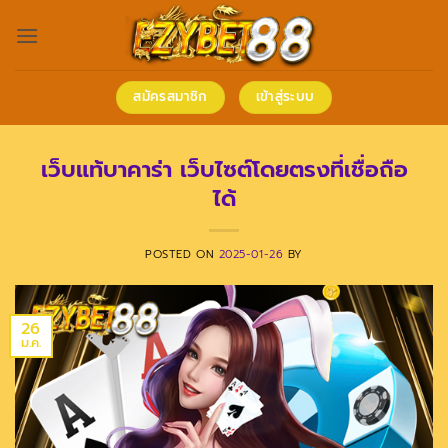
ข้าม
ไป
ยัง
เนื้อหา
สมัครสมาชิก
เข้าสู่ระบบ
เว็บแท้บาคาร่า เว็บไซต์โดยตรงที่เชื่อถือ
ได้
POSTED ON
2025-01-26
BY
26
ม.ค.