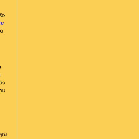
รือ
าย
น์
บ
น
ยัง
้าม
้คุณ