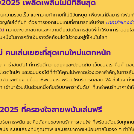
025 เพลิดเพลินไม่มีที่สิ้นสุด
ความรวดเร็ว และความท้าทายที่ไม่มีวันหยุด เพียงแค่มีสมาร์ทโฟนห
ผจญภัยได้ทันที ด้วยการออกแบบเกมที่สามารถเล่นง่าย
บาคาร่าแทงง่
ได้
ความสะดวกสบายและความตื่นเต้นในการลุ้นไพ่ทำให้บาคาร่าออนไล
นหนึ่งในการคว้าเงินรางวัลก้อนโตไม่ว่าจะอยู่ที่ไหนในโลก
่ คนเล่นเยอะที่สุดเกมใหม่แตกหนัก
คาร่าอันดับ1 ที่การันตีความสนุกและปลอดภัย เว็บของเราคือคำตอ
ี่อัปเดตใหม่ๆ และระบบออโต้ที่ทำให้คุณไม่พลาดช่วงเวลาสำคัญในการลุ้
ัยและทีมงานมืออาชีพของเราพร้อมให้บริการตลอด 24 ชั่วโมง ทั้ง
ช้า เข้ามาร่วมเป็นส่วนหนึ่งกับเว็บบาคาร่าอันดับ1 ที่เหล่าคนรักบาคาร่าห
์2025 ที่ครองใจสายพนันเล่นฟรี
อร์มการพนัน แต่คือสังคมของคนรักการเล่นไพ่ ที่พร้อมต้อนรับทุกคน
นสมัย ระบบเสียงที่มีคุณภาพ และบรรยากาศเหมือนคาสิโนจริง ๆ ทำให