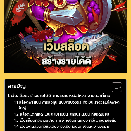
สารบัญ
เว็บสล็อตสร้างรายได้ดี การชนะรางวัลใหญ่ ง่ายกว่าที่เคย
สล็อตฟรีสปิน การลงทุน แบบครบวงจร ที่จะชนะรางวัลแจ็คพอต
ใหญ่
สล็อตแตกโหด โบนัส โปรโมชั่น สิทธิประโยชน์ ที่ยอดเยี่ยม
เว็บสล็อตที่มีมาตรฐาน การจ่ายเงินผ่านระบบ ที่มีความน่าเชื่อถือ
เว็บไซต์สล็อตที่มีชื่อเสียง รับเงินก้อนโต เงินสดจำนวนมาก