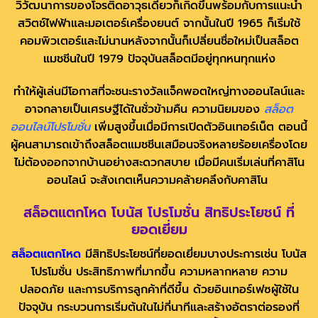
วิวัฒนาการของโจรติดอาวุธเดียวก็เกิดขึ้นพร้อมกับการแนะนำ
สวิตช์ไฟฟ้าและมอเตอร์เครื่องยนต์ จากนั้นในปี 1965 ก็เริ่มใช้
คอมพิวเตอร์และไม่นานหลังจากนั้นก็เปลี่ยนชื่อใหม่เป็นสล็อต
แมชชีนในปี 1979 ปัจจุบันสล็อตมีอยู่ทุกหนทุกแห่ง
ทำให้ผู้เล่นมีโอกาสที่จะชนะรางวัลแจ็คพอตใหญ่ทางออนไลน์และ
อาจกลายเป็นเศรษฐีได้ในชั่วข้ามคืน
ความนิยมของ
สล็อต
ออนไลน์โปรโมชั่น
เพิ่มสูงขึ้นเมื่อมีการเปิดตัวอินเทอร์เน็ต ตอนนี้
ผู้คนสามารถเข้าถึงสล็อตแมชชีนเสมือนจริงหลายร้อยเครื่องโดย
ไม่ต้องออกจากบ้านอย่างสะดวกสบาย เมื่อมีคนเริ่มเล่นที่คาสิโน
ออนไลน์ จะสังเกตเห็นความคล้ายคลึงกับคาสิโน
สล็อตแตกโหด โบนัส โปรโมชั่น สิทธิประโยชน์ ที่
ยอดเยี่ยม
สล็อตแตกโหด
มีสิทธิประโยชน์ที่ยอดเยี่ยมบางประการเช่น โบนัส
โปรโมชั่น ประสิทธิภาพที่มากขึ้น ความหลากหลาย ความ
ปลอดภัย และการบริการลูกค้าที่ดีขึ้น ด้วยอินเทอร์เฟซผู้ใช้ใน
ปัจจุบัน กระบวนการเริ่มต้นในไม่กี่นาทีและสร้างอัตราต่อรองที่