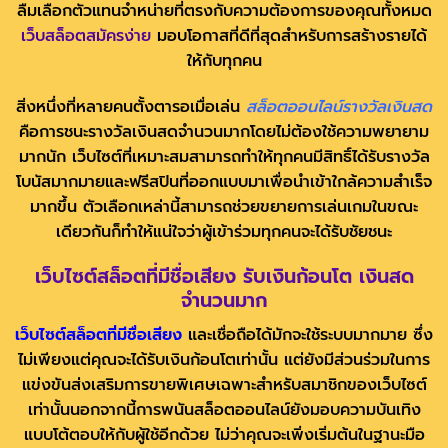
ลืมเลือกตัวแทนจำหน่ายที่ตรงกับความต้องการของคุณทั้งหมด
เว็บสล็อตสมัครง่าย
มอบโอกาสที่ดีที่สุดสำหรับการสร้างรายได้
ให้กับทุกคน
สิ่งหนึ่งที่หลายคนตั้งตารอเมื่อเล่น
สล็อตออนไลน์รางวัลเงินสด
คือการชนะรางวัลเงินสดจำนวนมากโดยไม่ต้องใช้ความพยายาม
มากนัก เว็บไซต์ที่เหมาะสมสามารถทำให้ทุกคนมีสิทธิ์ได้รับรางวัล
โบนัสมากมายและฟรีสปินที่ออกแบบมาเพื่อนำเข้าใกล้ความสำเร็จ
มากขึ้น ตัวเลือกเหล่านี้สามารถช่วยขยายการเล่นเกมในขณะ
เดียวกันก็ทำให้แน่ใจว่าผู้เข้าร่วมทุกคนจะได้รับชัยชนะ
เว็บไซต์สล็อตที่มีชื่อเสียง รับเงินก้อนโต เงินสด
จำนวนมาก
เว็บไซต์สล็อตที่มีชื่อเสียง
และเชื่อถือได้มักจะใช้ระบบมากมาย ซึ่ง
ไม่เพียงแต่คุณจะได้รับเงินก้อนโตเท่านั้น แต่ยังมีส่วนร่วมในการ
แข่งขันส่งเสริมการขายพิเศษเฉพาะสำหรับสมาชิกของเว็บไซต์
เท่านั้น
นอกจากนี้การพนันสล็อตออนไลน์ยังมอบความบันเทิง
แบบโต้ตอบให้กับผู้ใช้อีกด้วย ไม่ว่าคุณจะเพิ่งเริ่มต้นในฐานะมือ