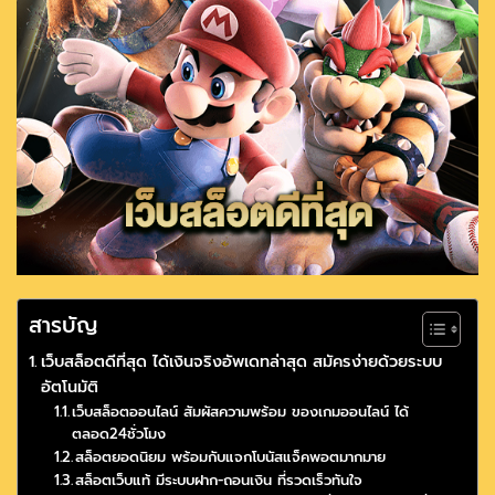
สารบัญ
เว็บสล็อตดีที่สุด ได้เงินจริงอัพเดทล่าสุด สมัครง่ายด้วยระบบ
อัตโนมัติ
เว็บสล็อตออนไลน์ สัมผัสความพร้อม ของเกมออนไลน์ ได้
ตลอด24ชั่วโมง
สล็อตยอดนิยม พร้อมกับแจกโบนัสแจ็คพอตมากมาย
สล็อตเว็บแท้ มีระบบฝาก-ถอนเงิน ที่รวดเร็วทันใจ