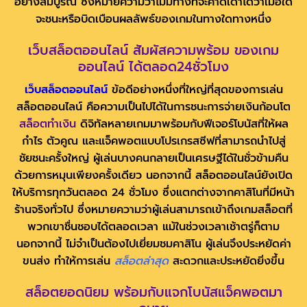
อย่างสมบูรณ์ ซึ่งหมายความว่าไม่มีทางที่จะคาดเดาได้ว่าเมื่อใด
จะชนะหรือบิดเบือนผลลัพธ์ของเกมในทางใดทางหนึ่ง
เว็บสล็อตออนไลน์ สัมผัสความพร้อม ของเกม
ออนไลน์ ได้ตลอด24ชั่วโมง
เว็บสล็อตออนไลน์
ข้อดีอย่างหนึ่งที่ใหญ่ที่สุดของการเล่น
สล็อตออนไลน์ คือความเป็นไปได้ในการชนะการจ่ายเงินก้อนโต
สล็อตทำเงิน
ดิจิทัลหลายเกมมาพร้อมกับฟีเจอร์โบนัสที่ให้ผล
กำไร ตัวคูณ และแจ็คพอตแบบโปรเกรสซีฟที่สามารถนำไปสู่
ชัยชนะครั้งใหญ่ ผู้เล่นบางคนกลายเป็นเศรษฐีได้ในชั่วข้ามคืน
ด้วยการหมุนเพียงครั้งเดียว
นอกจากนี้ สล็อตออนไลน์ยังเปิด
ให้บริการทุกวันตลอด 24 ชั่วโมง ซึ่งแตกต่างจากคาสิโนที่มีหน้า
ร้านจริงทั่วไป ซึ่งหมายความว่าผู้เล่นสามารถเข้าถึงเกมสล็อตที่
พวกเขาชื่นชอบได้ตลอดเวลา แม้ในช่วงเวลาเช้าตรู่ก็ตาม
นอกจากนี้ ไม่จำเป็นต้องไปเยี่ยมชมคาสิโน ผู้เล่นจึงประหยัดค่า
ขนส่ง ทำให้การเล่น
สล็อตล่าสุด
สะดวกและประหยัดยิ่งขึ้น
สล็อตยอดนิยม พร้อมกับแจกโบนัสแจ็คพอตมา