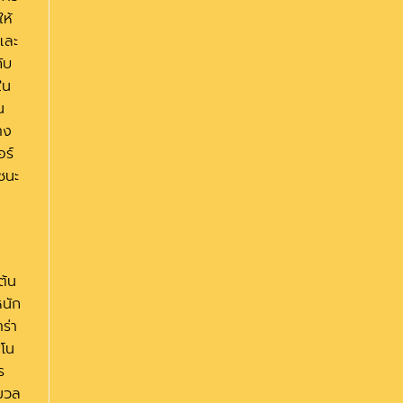
ให้
และ
ับ
ใน
น
่าง
อร์
รชนะ
ต้น
หนัก
ร่า
ิโน
ร
ะมวล