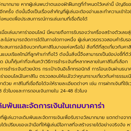
กมากมาย หากผู้เล่นพบว่าตนเองฝ่าฝืนกฎที่กำหนดไว้เหล่านี้ บัญชีข
อีกครั้ง ดังนั้นจึงเป็นเรื่องสำคัญที่ผู้เล่นจะต้องอ่านและทำความเข้าใจ
้งหมดเพื่อประสบการณ์การเล่นเกมที่เชื่อถือได้
อเล่นบาคาร่าออนไลน์ นี่หมายถึงการรับรองว่าเครื่องสร้างตัวเลขสุ่ม
ละไม่สามารถจัดการได้ในทางใดทางหนึ่ง ผู้เล่นควรตรวจสอบคำรับร
ีประสบการณ์เชิงบวกกับคาสิโนบางแห่งหรือไม่ สิ่งที่ดีที่สุดเกี่ยวกับคาส
ยลไทม์ที่ลูกค้าเก่าทิ้งไว้ ดังนั้นสิ่งนี้จึงสามารถเป็นข้อบ่งชี้ที่ดีว
มันก็คุ้มค่าที่จะค้นคว้าวิธีการชำระเงินที่หลากหลายในคาสิโนที่เลือก
ารชำระเงินด้วยบัตร กระเป๋าเงินอิเล็กทรอนิกส์ การโอนเงินผ่านธนา
บาคาร่าออนไลน์ในคาสิโน ตรวจสอบให้แน่ใจว่าคุณทราบเกี่ยวกับค่าธรรมเน
ย คาสิโนที่เชื่อถือได้จะให้รายละเอียดต่างๆ เช่น การฝากเงินที่ใช้เ
48 ชั่วโมงและการถอนเงินภายใน 24-48 ชั่วโมง
ดิมพันและจัดการเงินในเกมบาคาร่า
ี่ผู้เล่นวางเดิมพันและจัดการเงินเพื่อรับรางวัลมากมาย แตกต่างจา
้เปรียบของเจ้ามือที่ให้ผู้เล่นมีโอกาสที่จะสร้างรายได้อย่างจริงจัง 