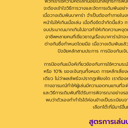
พวกเขาใช้ความคิดเล็กน้อยในกลยุทธ์การพนั
จะต้องเข้าใจวิธีการวางและจัดการเดิมพันอย
เมื่อวางเดิมพันบาคาร่า จำเป็นต้องทำภายในง
หน้าไม่ให้เกินเมื่อเล่น เมื่อถึงขีดจำกัดนี้แล
งบประมาณมากเกินไปอาจทำให้เกิดความหงุดหงิด
อาชีพหลายคนที่เชี่ยวชาญเรื่องบาคาร่ามั
ต่างกันซึ่งกำหนดโดยมือ เมื่อวางเดิมพันแล้
ปัจจัยหลักสามประการ การป้องกันเงิ
การป้องกันแบ๊งค์เกี่ยวข้องกับการใช้ความระม
หรือ 10% ของเงินทุนทั้งหมด การหลีกเลี่ยงคว
เดียว ไม่ว่าผลลัพธ์จะปรากฏเพียงใด เราต้อง
ทางอารมณ์ทำให้ผู้เล่นมีความอดทนแทนที่จะผิ
และวิธีการเดิมพันที่ได้รับการพิจารณาอย่างร
พบว่าตัวเองทำกำไรได้ค่อนข้างเป็นระเบียบจ
เลือกโต๊ะที่มีมาร์จ
สูตรการเล่นบ