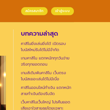
สมัครสมาชิก
เข้าสู่ระบบ
บทความล่าสุด
คาสิโนยิ่งเล่นยิ่งได้ เปิดรอบ
โบนัสใหม่รับได้ไม่มีจำกัด
เกมคาสิโน แตกหนักทุกวันจ่าย
จริงทุกยอดถอน
เกมส์เดิมพันคาสิโน เว็บตรง
โบนัสเยอะเล่นได้ไม่มีเบื่อ
คาสิโนออนไลน์ทำเงิน แตกหนัก
สายทำเงินต้องรีบจัด
เว็บคาสิโนเว็บใหญ่ โปรคืนยอด
เสียเอาใจสายลุยโดยเฉพาะ