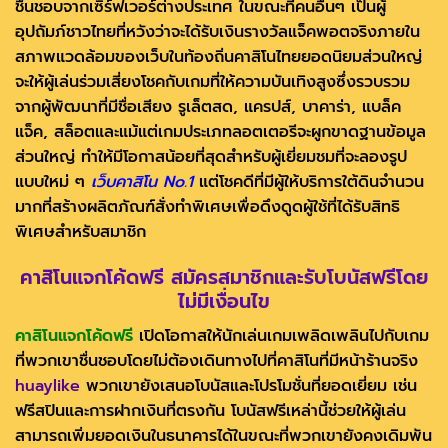
ชื่นชอบจากเซิร์ฟเวอร์ต่างประเทศ ในขณะที่คนอื่นๆ เป็นผู้
อุปถัมภ์ชาวไทยที่หวังว่าจะได้รับเงินรางวัลแจ็คพอตจริงภายใน
สภาพแวดล้อมของเว็บในท้องถิ่น
คาสิโนไทยยอดนิยมส่วนใหญ่
จะให้ผู้เล่นร่วมเสี่ยงโชคกับเกมที่ให้ความบันเทิงสูงซึ่งรวบรวม
จากผู้พัฒนาที่มีชื่อเสียง รูเล็ตสด, แครปส์, บาคาร่า, แบล็ค
แจ็ค, สล็อตและแม้แต่เกมประเภทลอตเตอรีจะผูกขาดฐานข้อมูล
ส่วนใหญ่ ทำให้มีโอกาสน้อยที่สุดสำหรับผู้เยี่ยมชมที่จะลองรูป
แบบใหม่ ๆ
เว็บคาสิโน No.1
แต่โชคดีที่มีผู้ให้บริการใต้ดินจำนวน
มากที่สร้างผลิตภัณฑ์สั่งทำพิเศษเพื่อดึงดูดผู้ใช้ที่ได้รับสิทธิ
พิเศษสำหรับสมาชิก
คาสิโนแจกโค้ดฟรี สมัครสมาชิกและรับโบนัสฟรีโดย
ไม่มีเงื่อนไข
คาสิโนแจกโค้ดฟรี
เปิดโอกาสให้นักเล่นเกมเพลิดเพลินไปกับเกม
ที่พวกเขาชื่นชอบโดยไม่ต้องเดินทางไปที่คาสิโนที่มีหน้าร้านจริง
huaylike
พวกเขายังเสนอโบนัสและโปรโมชั่นที่ยอดเยี่ยม เช่น
ฟรีสปินและการฝากเงินที่ตรงกัน โบนัสฟรีเหล่านี้ช่วยให้ผู้เล่น
สามารถเพิ่มยอดเงินในธนาคารได้ในขณะที่พวกเขายังคงเดิมพัน