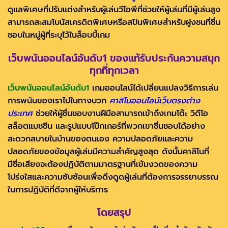
ดูแลพิเศษที่ปรับแต่งสำหรับผู้เล่นวีไอพีที่ช่วยให้ผู้เล่นที่มีผู้เล่นสูง
สามารถสะสมโบนัสเครดิตพิเศษหรือสปินพิเศษสำหรับฝูงชนที่ชื่น
ชอบในหมู่ผู้ที่ระบุไว้ในล็อบบี้เกม
เว็บพนันออนไลน์อันดับ1 ของแท้รับประกันความสนุก
ทุกที่ทุกเวลา
เว็บพนันออนไลน์อันดับ1
เกมออนไลน์ได้เปลี่ยนแปลงวิธีการเล่น
การพนันของเราไปในทางบวก
คาสิโนออนไลน์เว็บตรงต่าง
ประเทศ
ช่วยให้ผู้ชื่นชอบงานฝีมือสามารถเข้าถึงเกมโต๊ะ วิดีโอ
สล็อตแมชชีน และรูปแบบโป๊กเกอร์ที่พวกเขาชื่นชอบได้อย่าง
สะดวกสบายในบ้านของตนเอง ความปลอดภัยและความ
ปลอดภัยของข้อมูลผู้เล่นมีความสำคัญสูงสุด ดังนั้นคาสิโนที่
มีชื่อเสียงจะต้องปฏิบัติตามมาตรฐานที่เข้มงวดของความ
โปร่งใสและความซับซ้อนเพื่อดึงดูดผู้เล่นที่ต้องการจรรยาบรรณ
ในการปฏิบัติที่ดีจากผู้ให้บริการ
โดยสรุป