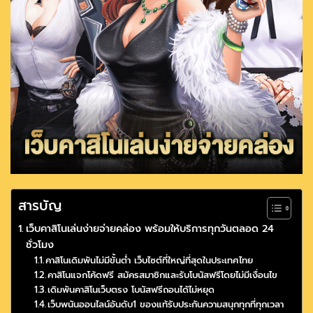
สารบัญ
เว็บคาสิโนเล่นง่ายจ่ายคล่อง พร้อมให้บริการทุกวันตลอด 24
ชั่วโมง
คาสิโนเดิมพันไม่มีขั้นต่ำ เว็บไซต์ที่ใหญ่ที่สุดในประเทศไทย
คาสิโนแจกโค้ดฟรี สมัครสมาชิกและรับโบนัสฟรีโดยไม่มีเงื่อนไข
เดิมพันคาสิโนเว็บตรง โบนัสฟรีถอนได้ไม่หยุด
เว็บพนันออนไลน์อันดับ1 ของแท้รับประกันความสนุกทุกที่ทุกเวลา