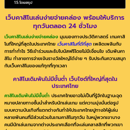
โดยสรุป
เว็บคาสิโนเล่นง่ายจ่ายคล่อง พร้อมให้บริการ
ทุกวันตลอด 24 ชั่วโมง
เว็บคาสิโนเล่นง่ายจ่ายคล่อง
มุมมองทางประวัติศาสตร์ เกมคาสิ
โนที่ใหญ่ที่สุดในประเทศไทย
เว็บคาสิโนที่ดีที่สุด
เพลิดเพลินกับ
การทำกำไร วิธีเข้าร่วมและรับโบนัสฟรีโดยไม่มีเงื่อนไข เดิมพันคา
สิโน ทำลายการจ่ายเงินรางวัลใหญ่ได้ง่าย ๆ รับประกันความสนุก
กับเว็บคาสิโนของแท้ทุกที่ทุกเวลา
คาสิโนเดิมพันไม่มีขั้นต่ำ เว็บไซต์ที่ใหญ่ที่สุดใน
ประเทศไทย
คาสิโนเดิมพันไม่มีขั้นต่ำ
ประเทศไทยอาจไม่เป็นที่รู้จักในฐานะจุด
หมายปลายทางชั้นนำสำหรับนักเล่นเกม แต่ความมุ่งมั่นต่อรูป
แบบความบันเทิงที่แตกต่างกันทำให้ประเทศไทยปูทางให้ผู้เล่น
หลายพันคนที่มีส่วนร่วมในเกมคาสิโนทุกวัน ในหมู่พวกเขาบาง
คนมีนักเล่นเกมจากต่างประเทศเลือกที่จะเล่นคลาสสิกที่พวกเขา