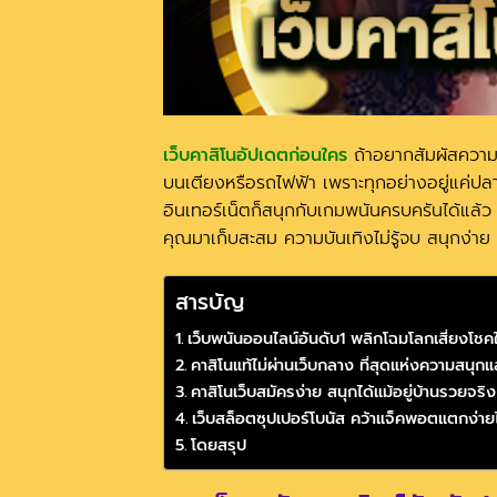
เว็บคาสิโนอัปเดตก่อนใคร
ถ้าอยากสัมผัสความตื
บนเตียงหรือรถไฟฟ้า เพราะทุกอย่างอยู่แค่ปลายน
อินเทอร์เน็ตก็สนุกกับเกมพนันครบครันได้แล้
คุณมาเก็บสะสม ความบันเทิงไม่รู้จบ สนุกง่าย เง
สารบัญ
เว็บพนันออนไลน์อันดับ1 พลิกโฉมโลกเสี่ยงโชคให้
คาสิโนแท้ไม่ผ่านเว็บกลาง ที่สุดแห่งความสนุก
คาสิโนเว็บสมัครง่าย สนุกได้แม้อยู่บ้านรวยจริง
เว็บสล็อตซุปเปอร์โบนัส คว้าแจ็คพอตแตกง่าย
โดยสรุป