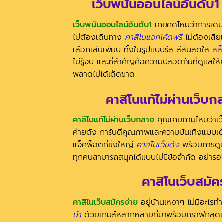
เว็บพนันออนไลน์อันดับ1 
เว็บพนันออนไลน์อันดับ1
เคยคิดไหมว่าการเดิมพ
ไม่ต้องเดินทาง
คาสิโนแจกโค้ดฟรี
ไม่ต้องเสีย
เลือกเล่นเพียบ ทั้งในรูปแบบรีล สีสันสดใส
สล
ไม่รู้จบ และที่สำคัญคือความปลอดภัยที่ดูแลให้
พลาดไม่ได้เด็ดขาด
คาสิโนแท้ไม่ผ่านเว็บ
คาสิโนแท้ไม่ผ่านเว็บกลาง
คุณเคยถามไหมว่าเว็
ค่ายดัง การันตีคุณภาพและความบันเทิงแบบเต็มพ
แจ็คพ็อตที่ยิ่งใหญ่
คาสิโนเว็บดัง
พร้อมการดูแ
ทุกคนสามารถสนุกได้แบบไม่มีข้อจำกัด อย่ารอช
คาสิโนเว็บสมัค
คาสิโนเว็บสมัครง่าย
อยู่บ้านเหงาๆ ไม่มีอะไรท
นำ
ด้วยเกมส์หลากหลายที่มาพร้อมกราฟิกสุดเจ