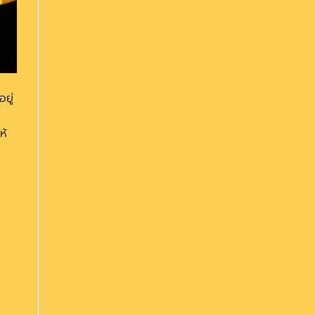
ยู่
ห้