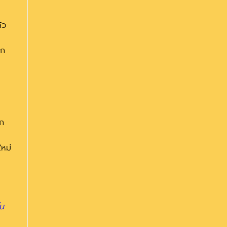
้ว
ุก
าก
ใหม่
้น