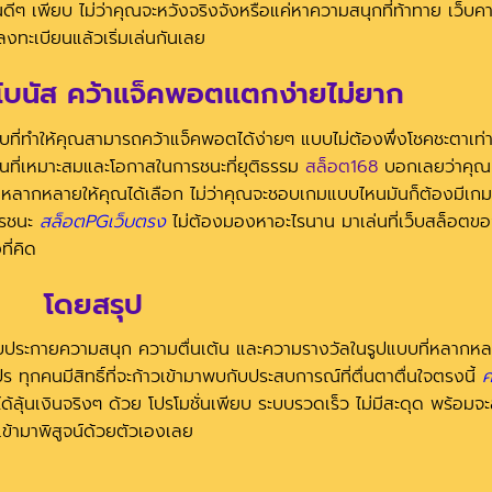
ดีๆ เพียบ ไม่ว่าคุณจะหวังจริงจังหรือแค่หาความสนุกที่ท้าทาย เว็บคา
งทะเบียนแล้วเริ่มเล่นกันเลย
โบนัส
คว้าแจ็คพอตแตกง่ายไม่ยาก
บที่ทำให้คุณสามารถคว้าแจ็คพอตได้ง่ายๆ แบบไม่ต้องพึ่งโชคชะตาเท่า
ันที่เหมาะสมและโอกาสในการชนะที่ยุติธรรม
สล็อต168
บอกเลยว่าคุณ
มที่หลากหลายให้คุณได้เลือก ไม่ว่าคุณจะชอบเกมแบบไหนมันก็ต้องมีเกม
การชนะ
สล็อตPGเว็บตรง
ไม่ต้องมองหาอะไรนาน มาเล่นที่เว็บสล็อตข
ี่คิด
โดยสรุป
ด้พบประกายความสนุก ความตื่นเต้น และความรางวัลในรูปแบบที่หลากห
ปร ทุกคนมีสิทธิ์ที่จะก้าวเข้ามาพบกับประสบการณ์ที่ตื่นตาตื่นใจตรงนี้
ค
ด้ลุ้นเงินจริงๆ ด้วย โปรโมชั่นเพียบ ระบบรวดเร็ว ไม่มีสะดุด พร้อมจะ
เข้ามาพิสูจน์ด้วยตัวเองเลย