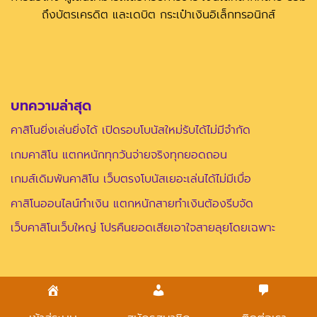
ถึงบัตรเครดิต และเดบิต กระเป๋าเงินอิเล็กทรอนิกส์
บทความล่าสุด
คาสิโนยิ่งเล่นยิ่งได้ เปิดรอบโบนัสใหม่รับได้ไม่มีจำกัด
เกมคาสิโน แตกหนักทุกวันจ่ายจริงทุกยอดถอน
เกมส์เดิมพันคาสิโน เว็บตรงโบนัสเยอะเล่นได้ไม่มีเบื่อ
คาสิโนออนไลน์ทำเงิน แตกหนักสายทำเงินต้องรีบจัด
เว็บคาสิโนเว็บใหญ่ โปรคืนยอดเสียเอาใจสายลุยโดยเฉพาะ
Copyright 2026 ©
ezybet88