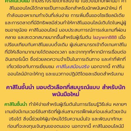
คาสิโนเว็บแม่
เกมสร้างรายได้ที่เล่นง่าย ในช่วงไม่กี่ปีที่ผ่านมา คา
สิโนออนไลน์ได้กลายเป็นทางเลือกสำหรับนักพนันหน้าใหม่ ที่
กำลังมองหาเกมทำเงินที่เล่นง่าย การเพิ่มขึ้นของโซเชียลมีเดีย
และการตลาดที่มีอิทธิพลมีส่วนทำให้คาสิโนออนไลน์เติบโตในหมู่ผู้
ชมอายุน้อย คาสิโนออนไลน์ มอบประสบการณ์การเล่นเกมที่ผ่อน
คลาย และสะดวกสบายมากขึ้นสำหรับผู้เริ่มต้น
lazywin888
เมื่อ
เปรียบเทียบกับคาสิโนแบบดั้งเดิม ผู้เล่นสามารถเข้าถึงเกมคาสิโน
ที่มีให้เลือกมากมายได้ตลอดเวลา และจากทุกที่หากมีการเชื่อมต่อ
อินเทอร์เน็ต ซึ่งช่วยลดความจำเป็นในการเดินทาง และค่าที่พักที่
เกี่ยวข้องกับการเยี่ยมชม
คาสิโนเสมือนจริง
นอกจากนี้ คาสิโน
ออนไลน์มักจะให้กฎ และแนวทางปฏิบัติโดยละเอียดสำหรับเกม
คาสิโนชั้นนำ มอบตัวเลือกที่สมบูรณ์แบบ สำหรับนัก
พนันมือใหม่
คาสิโนชั้นนำ
ทำให้ง่ายสำหรับผู้เริ่มต้นในการเรียนรู้วิธีเล่น หลายๆ
เกมยังมีเกมเวอร์ชันสาธิตที่ผู้เล่นสามารถฝึกฝนก่อนเล่นด้วยเงิน
จริงได้ สิ่งนี้ช่วยให้ผู้มาใหม่ได้รับความมั่นใจ และพัฒนาทักษะ
ก่อนที่จะลงทุนเงินทุนของตนเอง นอกจากนี้ คาสิโนออนไลน์มี