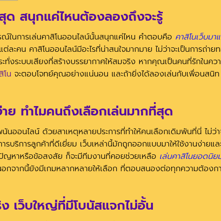
สุด สนุกแค่ไหนต้องลองถึงจะรู้
์ในการเล่นคาสิโนออนไลน์นั้นสนุกแค่ไหน คำตอบคือ
คาสิโนเว็บมา
แต่ละคน คาสิโนออนไลน์มีอะไรที่น่าสนใจมากมาย ไม่ว่าจะเป็นการถ่าย
ะทั่งระบบเสียงที่สร้างบรรยากาศให้สมจริง หากคุณเป็นคนที่รักในคว
สิโน
จะตอบโจทย์คุณอย่างแน่นอน และถ้ายิ่งได้ลองเล่นกับเพื่อนสนิท
ง่าย ทำไมคนถึงเลือกเล่นมากที่สุด
นันออนไลน์ ด้วยสาเหตุหลายประการที่ทำให้คนเลือกเดิมพันที่นี่ ไม่ว่า
การบริการลูกค้าที่ดีเยี่ยม เว็บเหล่านี้มักถูกออกแบบมาให้ใช้งานง่ายแล
ที่มีปัญหาหรือข้อสงสัย ก็จะมีทีมงานที่คอยช่วยเหลือ
เล่นคาสิโนยอดนิย
ุด นอกจากนี้ยังมีเกมหลากหลายให้เลือก ที่ตอบสนองต่อทุกความต้องก
 เว็บใหญ่ที่มีโบนัสแจกไม่อั้น