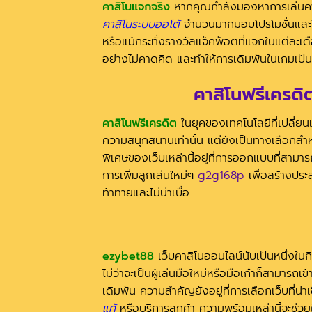
คาสิโนแจกจริง
หากคุณกำลังมองหาการเล่นคาสิโน
คาสิโนระบบออโต้
จำนวนมากมอบโปรโมชั่นและโบนั
หรือแม้กระทั่งรางวัลแจ็คพ็อตที่แจกในแต่ละเด
อย่างไม่คาดคิด และทำให้การเดิมพันในเกมเป็นเรื่อ
คาสิโนฟรีเครดิ
คาสิโนฟรีเครดิต
ในยุคของเทคโนโลยีที่เปลี่ยน
ความสนุกสนานเท่านั้น แต่ยังเป็นทางเลือกส
พิเศษของเว็บเหล่านี้อยู่ที่การออกแบบที่สา
การเพิ่มลูกเล่นใหม่ๆ
g2g168p
เพื่อสร้างประส
ท้าทายและไม่น่าเบื่อ
ezybet88
เว็บคาสิโนออนไลน์นับเป็นหนึ่งใน
ไม่ว่าจะเป็นผู้เล่นมือใหม่หรือมือเก๋าก็สามารถ
เดิมพัน ความสำคัญยังอยู่ที่การเลือกเว็บที่น
แท้
หรือบริการลูกค้า ความพร้อมเหล่านี้จะช่วย