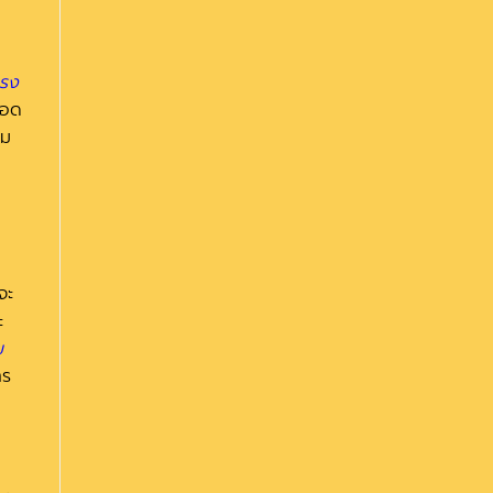
แรง
ทอด
าม
จะ
ะ
ม
าร