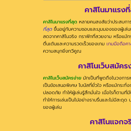
คาสิโนมาแรงที่
คาสิโนมาแรงที่สุด
หลายคนสงสัยว่าประสบการณ
ที่สุด
ขึ้นอยู่กับความชอบและมุมมองของผู้เล่น
สดจากคาสิโนจริง กราฟิกที่สวยงาม หรือแม้กร
ตื่นเต้นและความรวดเร็วของเกม
เกมมือถือคา
ความสนุกยิ่งทวีคูณ
คาสิโนเว็บสมัคร
คาสิโนเว็บสมัครง่าย
มักเป็นที่พูดถึงในวงการพ
เป็นข้อเสนอพิเศษ โบนัสที่ยั่วใจ หรือแม้กระทั่ง
ปลอดภัย ทำให้ผู้เล่นรู้สึกมั่นใจ เมื่อไรก็ตาม
ทำให้การเล่นเป็นไปอย่างราบรื่นและไม่มีสะด
ของผู้เล่น
คาสิโนแจกจริง