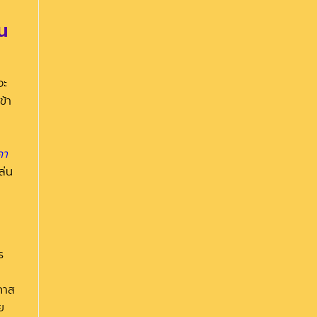
น
จะ
ข้า
คา
ล่น
ร
กาส
ย