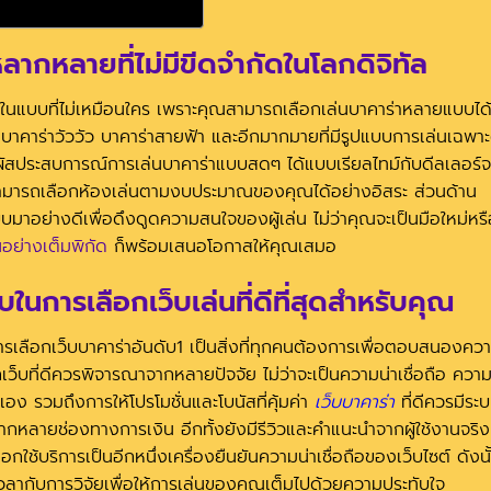
ลากหลายที่ไม่มีขีดจำกัดในโลกดิจิทัล
ในแบบที่ไม่เหมือนใคร เพราะคุณสามารถเลือกเล่นบาคาร่าหลายแบบได
 บาคาร่าวัววัว บาคาร่าสายฟ้า และอีกมากมายที่มีรูปแบบการเล่นเฉพาะ
สประสบการณ์การเล่นบาคาร่าแบบสดๆ ได้แบบเรียลไทม์กับดีลเลอร์จ
สามารถเลือกห้องเล่นตามงบประมาณของคุณได้อย่างอิสระ ส่วนด้าน
มาอย่างดีเพื่อดึงดูดความสนใจของผู้เล่น ไม่ว่าคุณจะเป็นมือใหม่หรื
นอย่างเต็มพิกัด
ก็พร้อมเสนอโอกาสให้คุณเสมอ
บในการเลือกเว็บเล่นที่ดีที่สุดสำหรับคุณ
เลือกเว็บบาคาร่าอันดับ1 เป็นสิ่งที่ทุกคนต้องการเพื่อตอบสนองคว
กเว็บที่ดีควรพิจารณาจากหลายปัจจัย ไม่ว่าจะเป็นความน่าเชื่อถือ ควา
อง รวมถึงการให้โปรโมชั่นและโบนัสที่คุ้มค่า
เว็บบาคาร่า
ที่ดีควรมีระ
กหลายช่องทางการเงิน อีกทั้งยังมีรีวิวและคำแนะนำจากผู้ใช้งานจริง
กใช้บริการเป็นอีกหนึ่งเครื่องยืนยันความน่าเชื่อถือของเว็บไซต์ ดังนั
วลากับการวิจัยเพื่อให้การเล่นของคุณเต็มไปด้วยความประทับใจ