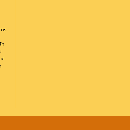
การ
บ
ร์ท
ย
ียง
ด