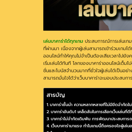
เล่นบาคาร่าได้ทุกเกม
ประสบการณ์การเล่นเกมที่เ
ที่ผ่านมา เนื่องจากผู้เล่นสามารถเข้าร่วมเกมได้
ออนไลน์ทำให้คุณไม่จำเป็นต้องเสียเวลาไปยังค
เริ่มเล่นได้ทันที โลกของบาคาร่าออนไลน์เต็มไป
ชั่นและโบนัสจำนวนมากที่ยั่วใจผู้เล่นได้เป็นอ
สามารถมั่นใจได้ว่าเว็บบาคาร่าจะมอบประสบการณ์
สารบัญ
บาคาร่าชั้นนำ ความหลากหลายที่ไม่มีขีดจำกัดใน
บาคาร่าอันดับ1 เคล็ดลับในการเลือกเว็บเล่นที่ดี
บาคาร่าไม่จำกัดเดิมพัน การพัฒนาประสบการณ
เว็บบาคาร่ามาแรง ทำไมเกมนี้ถึงครองใจผู้เล่น