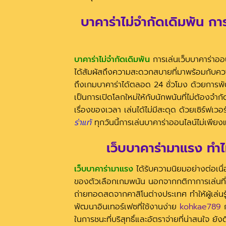
บาคาร่าไม่จำกัดเดิมพัน 
บาคาร่าไม่จำกัดเดิมพัน
การเล่นเว็บบาคาร่าออ
ได้สัมผัสถึงความสะดวกสบายที่มาพร้อมกับควา
ถึงเกมบาคาร่าได้ตลอด 24 ชั่วโมง ด้วยการพั
เป็นการเปิดโลกใหม่ให้กับนักพนันที่ไม่ต้องจำกั
เรื่องของเวลา เล่นได้ไม่มีสะดุด ด้วยเซิร์ฟเ
ร่าแท้
ทุกวันนี้การเล่นบาคาร่าออนไลน์ไม่เพียงแ
เว็บบาคาร่ามาแรง ทำไ
เว็บบาคาร่ามาแรง
ได้รับความนิยมอย่างต่อเนื่อ
ของตัวเลือกเกมพนัน นอกจากกติกาการเล่นที่
ถ่ายทอดสดจากคาสิโนต่างประเทศ ทำให้ผู้เล่นรู้
พัฒนาอินเทอร์เฟซที่ใช้งานง่าย
kohkae789
ก
ในการชนะที่บริสุทธิ์และอัตราจ่ายที่น่าสนใจ ย