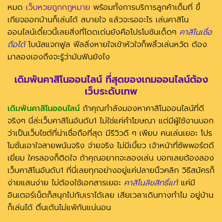
หมด
เว็บหวยถูกกฎหมาย
พร้อมทั้งการบริการลูกค้าเต็มที่ ขี้
เกียจออกบ้านก็เล่นได้ สบายใจ แล้วจะรออะไร เล่นคาสิโน
ออนไลน์เดี๋ยวนี้เลยสิ่งที่โดดเด่นยังคือโปรโมชันเด็ดๆ
คาสิโนเชื่อ
ถือได้
โบนัสแจกฟูล ฟีลลิ่งหายใจเข้าหัวใจก็พลิ้วเล่นหวัด ต้อง
มาลองเองถึงจะรู้ว่ามันฟินยังไง
เดิมพันคาสิโนออนไลน์ ที่สุดของเกมออนไลน์ต้อง
เว็บระดับเทพ
เดิมพันคาสิโนออนไลน์
ถ้าคุณกำลังมองหาคาสิโนออนไลน์ที่ดี
จริงๆ นี่ล่ะเว็บคาสิโนอันดับ1 ไม่ใช่แค่คำโฆษณา แต่มีผู้ใช้งานบอก
ว่าเป็นเว็บไซต์ที่น่าเชื่อถือที่สุด มีรีวิวดี ๆ เพียบ คนเล่นเยอะ โปร
โมชั่นเอาใจสายพนันจริง จ่ายจริง ไม่มีเบี้ยว เจ้าหน้าที่ซัพพอร์ตดี
เยี่ยม ใครลองก็ติดใจ ถ้าคุณอยากจะลองเล่น บอกเลยต้องลอง
เว็บคาสิโนอันดับ1 ที่นี่เลยทุกอย่างอยู่แค่ปลายนิ้วคลิก วิธีสมัครก็
ง่ายแสนง่าย ไม่ต้องใช้เอกสารเยอะ
คาสิโนลิขสิทธิ์แท้
แค่มี
อินเตอร์เน็ตก็สนุกไปกับเราได้เลย เสียเวลาเดินทางทำไม อยู่บ้าน
ก็เล่นได้ ตื่นเต้นไม่แพ้กันแน่นอน