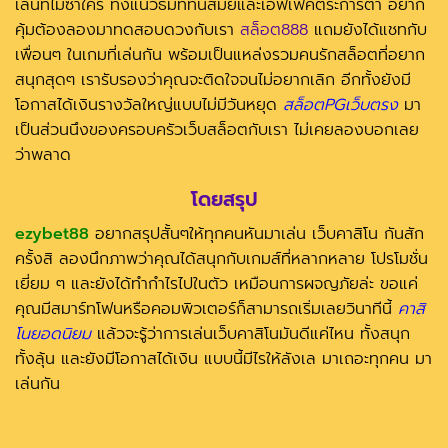
เล่นที่ไม่ซ้ำใคร ทั้งแนวธีมที่ทันสมัยและเอฟเฟคตระการตา อยาก
คุ้มต้องลองมาทดสอบดวงกับเรา
สล็อต888
แถมยังได้แชทกับ
เพื่อนๆ ในเกมที่เล่นกัน พร้อมเป็นแหล่งรวมคนรักสล็อตที่อยาก
สนุกสุดๆ เรารับรองว่าคุณจะติดใจจนไม่อยากเลิก อีกทั้งยังมี
โอกาสได้เงินรางวัลใหญ่แบบไม่มีวันหยุด
สล็อตPGเว็บตรง
มา
เป็นส่วนนึงของครอบครัวเว็บสล็อตกับเรา ไม่เคยลองบอกเลย
ว่าพลาด
โดยสรุป
ezybet88
อยากสรุปสั้นๆให้ทุกคนหันมาเล่น เว็บคาสิโน กันสัก
ครั้งสิ ลองนึกภาพว่าคุณได้สนุกกับเกมส์ที่หลากหลาย โปรโมชั่น
เยี่ยม ๆ และยังได้ทำกำไรไปในตัว เหมือนการผจญภัยล่ะ ขอแค่
คุณมีสมาร์ทโฟนหรือคอมพิวเตอร์ก็สามารถเริ่มเลยวินาทีนี้
คาสิ
โนยอดนิยม
แล้วจะรู้ว่าการเล่นเว็บคาสิโนมันดีแค่ไหน ทั้งสนุก
ทั้งลุ้น และยังมีโอกาสได้เงิน แบบนี้มีไรให้ลังเล มาเถอะทุกคน มา
เล่นกัน