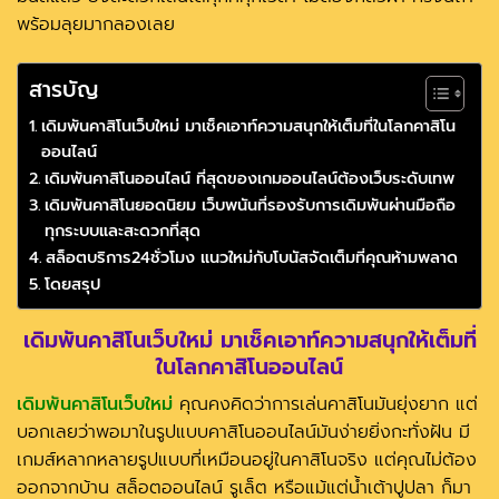
พร้อมลุยมากลองเลย
สารบัญ
เดิมพันคาสิโนเว็บใหม่ มาเช็คเอาท์ความสนุกให้เต็มที่ในโลกคาสิโน
ออนไลน์
เดิมพันคาสิโนออนไลน์ ที่สุดของเกมออนไลน์ต้องเว็บระดับเทพ
เดิมพันคาสิโนยอดนิยม เว็บพนันที่รองรับการเดิมพันผ่านมือถือ
ทุกระบบและสะดวกที่สุด
สล็อตบริการ24ชั่วโมง แนวใหม่กับโบนัสจัดเต็มที่คุณห้ามพลาด
โดยสรุป
เดิมพันคาสิโนเว็บใหม่ มาเช็คเอาท์ความสนุกให้เต็มที่
ในโลกคาสิโนออนไลน์
เดิมพันคาสิโนเว็บใหม่
คุณคงคิดว่าการเล่นคาสิโนมันยุ่งยาก แต่
บอกเลยว่าพอมาในรูปแบบคาสิโนออนไลน์มันง่ายยิ่งกะทั่งฝัน มี
เกมส์หลากหลายรูปแบบที่เหมือนอยู่ในคาสิโนจริง แต่คุณไม่ต้อง
ออกจากบ้าน สล็อตออนไลน์ รูเล็ต หรือแม้แต่น้ำเต้าปูปลา ก็มา