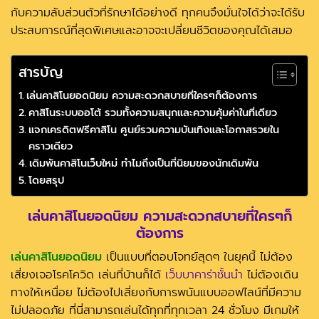
กับความลับส่วนตัวที่รักษาได้อย่างดี ทุกคนจึงมั่นใจได้ว่าจะได้รับ
ประสบการณ์ที่สุดพิเศษและอาจจะเปลี่ยนชีวิตของคุณได้เสมอ
สารบัญ
เล่นคาสิโนยอดนิยม ความสะดวกสบายที่ใครๆก็ต้องการ
คาสิโนระบบออโต้ รวมทั้งความสนุกและความคุ้มค่าในที่เดียว
แจกเครดิตฟรีคาสิโน ศูนย์รวมความบันเทิงและโอกาสรวยใน
คราวเดียว
เดิมพันคาสิโนเว็บใหม่ ทำไมถึงเป็นที่นิยมของนักเดิมพัน
โดยสรุป
เล่นคาสิโนยอดนิยม ความสะดวกสบายที่ใครๆก็
ต้องการ
เล่นคาสิโนยอดนิยม
เป็นแบบที่ตอบโจทย์สุดๆ ในยุคนี้ ไม่ต้อง
เสี่ยงเจอโรคโควิด เล่นที่บ้านก็ได้
เว็บบาคาร่าชั้นนำ
ไม่ต้องเดิน
ทางให้เหนื่อย ไม่ต้องไปเสี่ยงกับการพนันแบบออฟไลน์ที่มีความ
ไม่ปลอดภัย ที่นี่สามารถเล่นได้ทุกที่ทุกเวลา 24 ชั่วโมง มีเกมให้