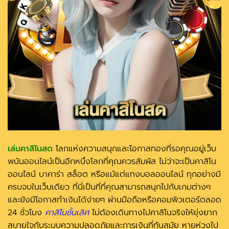
เล่นคาสิโนสด
โลกแห่งความสนุกและโอกาสทองที่รอคุณอยู่เว็บ
พนันออนไลน์เป็นอีกหนึ่งโลกที่คุณควรสัมผัส ไม่ว่าจะเป็นคาสิโน
ออนไลน์ บาคาร่า สล็อต หรือแม้แต่แทงบอลออนไลน์ ทุกอย่างมี
ครบจบในเว็บเดียว ที่นี่เป็นที่ที่คุณสามารถสนุกไปกับเกมต่างๆ
และยังมีโอกาสทำเงินได้ง่ายๆ ผ่านมือถือหรือคอมพิวเตอร์ตลอด
24 ชั่วโมง
คาสิโนชั้นเลิศ
ไม่ต้องเดินทางไปคาสิโนจริงให้ยุ่งยาก
สบายใจกับระบบความปลอดภัยและการเงินที่ทันสมัย หายห่วงไป