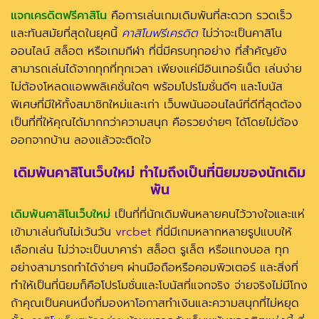
แจกเครดิตฟรีคาสิโน
คือการเล่นเกมเดิมพันที่สะดวก รวดเร็ว
และทันสมัยที่สุดในยุคนี้
คาสิโนฟรีเครดิต
ไม่ว่าจะเป็นคาสิโน
ออนไลน์ สล็อต หรือเกมกีฬา ที่นี่มีครบทุกอย่าง ที่สำคัญยัง
สามารถเล่นได้จากทุกที่ทุกเวลา เพียงแค่มีอินเทอร์เน็ต เล่นง่าย
ไม่ต้องโหลดแอพพลิเคชั่นใดๆ พร้อมโปรโมชั่นดีๆ และโบนัส
พิเศษที่มีให้ทั้งสมาชิกใหม่และเก่า เว็บพนันออนไลน์ที่ดีที่สุดต้อง
เป็นที่ที่ให้คุณได้มากกว่าความสนุก คือรวยง่ายๆ ได้โดยไม่ต้อง
ออกจากบ้าน ลองแล้วจะติดใจ
เดิมพันคาสิโนเว็บใหม่ ทำไมถึงเป็นที่นิยมของนักเดิม
พัน
เดิมพันคาสิโนเว็บใหม่
เป็นที่ที่นักเดิมพันหลายคนไว้วางใจและแห่
เข้ามาเล่นกันไม่เว้นวัน
vrcbet
ที่นี่มีเกมหลากหลายรูปแบบให้
เลือกเล่น ไม่ว่าจะเป็นบาคาร่า สล็อต รูเล็ต หรือแทงบอล ทุก
อย่างสามารถทำได้ง่ายๆ ผ่านมือถือหรือคอมพิวเตอร์ และสิ่งที่
ทำให้เป็นที่นิยมก็คือโปรโมชั่นและโบนัสที่แจกจริง จ่ายจริงไม่มีโกง
ถ้าคุณเป็นคนหนึ่งที่มองหาโอกาสทำเงินและความสนุกที่ไม่หยุด