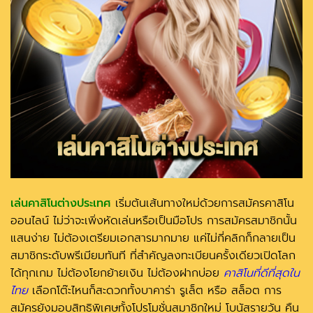
เล่นคาสิโนต่างประเทศ
เริ่มต้นเส้นทางใหม่ด้วยการสมัครคาสิโน
ออนไลน์ ไม่ว่าจะเพิ่งหัดเล่นหรือเป็นมือโปร การสมัครสมาชิกนั้น
แสนง่าย ไม่ต้องเตรียมเอกสารมากมาย แค่ไม่กี่คลิกก็กลายเป็น
สมาชิกระดับพรีเมียมทันที ที่สำคัญลงทะเบียนครั้งเดียวเปิดโลก
ได้ทุกเกม ไม่ต้องโยกย้ายเงิน ไม่ต้องฝากบ่อย
คาสิโนที่ดีที่สุดใน
ไทย
เลือกโต๊ะไหนก็สะดวกทั้งบาคาร่า รูเล็ต หรือ สล็อต การ
สมัครยังมอบสิทธิพิเศษทั้งโปรโมชั่นสมาชิกใหม่ โบนัสรายวัน คืน