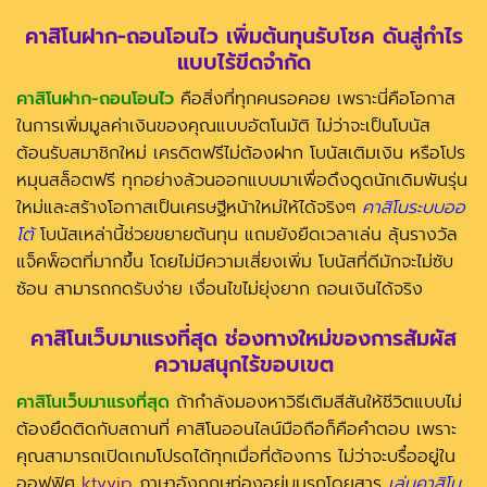
คาสิโนฝาก-ถอนโอนไว เพิ่มต้นทุนรับโชค ดันสู่กำไร
แบบไร้ขีดจำกัด
คาสิโนฝาก-ถอนโอนไว
คือสิ่งที่ทุกคนรอคอย เพราะนี่คือโอกาส
ในการเพิ่มมูลค่าเงินของคุณแบบอัตโนมัติ ไม่ว่าจะเป็นโบนัส
ต้อนรับสมาชิกใหม่ เครดิตฟรีไม่ต้องฝาก โบนัสเติมเงิน หรือโปร
หมุนสล็อตฟรี ทุกอย่างล้วนออกแบบมาเพื่อดึงดูดนักเดิมพันรุ่น
ใหม่และสร้างโอกาสเป็นเศรษฐีหน้าใหม่ให้ได้จริงๆ
คาสิโนระบบออ
โต้
โบนัสเหล่านี้ช่วยขยายต้นทุน แถมยังยืดเวลาเล่น ลุ้นรางวัล
แจ็คพ็อตที่มากขึ้น โดยไม่มีความเสี่ยงเพิ่ม โบนัสที่ดีมักจะไม่ซับ
ซ้อน สามารถกดรับง่าย เงื่อนไขไม่ยุ่งยาก ถอนเงินได้จริง
คาสิโนเว็บมาแรงที่สุด ช่องทางใหม่ของการสัมผัส
ความสนุกไร้ขอบเขต
คาสิโนเว็บมาแรงที่สุด
ถ้ากำลังมองหาวิธีเติมสีสันให้ชีวิตแบบไม่
ต้องยึดติดกับสถานที่ คาสิโนออนไลน์มือถือก็คือคำตอบ เพราะ
คุณสามารถเปิดเกมโปรดได้ทุกเมื่อที่ต้องการ ไม่ว่าจะบรื๋ออยู่ใน
ออฟฟิศ
ktvvip
ภาษาอังกฤษท่องอยู่บนรถโดยสาร
เล่นคาสิโน