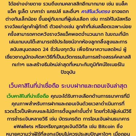
ได้อย่างง่ายดาย รวมถึงเกมคลาสสิกอีกมากมาย เช่น แบล็ค
แจ็ค รูเล็ต บาคาร่า แครปส์ และอื่นๆ
คาสิโนเว็บตรง
อาจแตก
ต่างกันเล็กน้อย ขึ้นอยู่กับเกมที่ผู้เล่นเลือก เช่น การให้โบนัสหรือ
รางวัลแก่ลูกค้าผู้ภักดี ตัวอย่างเช่น ลูกค้าที่เล่นสล็อตเฉพาะบ่อย
ครั้งสามารถคาดหวังรางวัลแจ็คพอตจำนวนมาก ในขณะที่นัก
เล่นเกมบนโต๊ะสามารถใช้ประโยชน์จากห้องลูกกลิ้งสูงและการ
สนับสนุนตลอด 24 ชั่วโมงทุกวัน เพื่อรักษาความสดใหม่ ผู้
เชี่ยวชาญมักจะคิดหาวิธีที่เป็นนวัตกรรมในการสร้างสรรค์คลาสสิ
กเก่าๆ และสร้างธีมใหม่ล่าสุดที่เหมาะกับภูมิทัศน์ไซเบอร์ใน
ปัจจุบัน
เว็บคาสิโนที่น่าเชื่อถือ ระบบฝากและถอนเงินล่าสุด
เว็บคาสิโนที่น่าเชื่อถือ
คุณจะได้รับทางเลือกด้านการธนาคารที่มี
คุณภาพสำหรับการฝากและถอนเงินด้วยเวลาดำเนินการที่
รวดเร็วเป็นพิเศษและไม่มีการตั้งมูลค่าขั้นต่ำ! โดยทั่วไปผู้เล่นมีวิธี
การชำระเงินหลายวิธี เช่น บัตรเครดิต การโอนเงินผ่านธนาคาร
eWallets หรือเหรียญสกุลเงินดิจิทัล เช่น Bitcoin ซึ่ง
หมายความว่าผู้ใช้ที่ลงทะเบียนไม่ควรประสบปัญหาใดๆ เมื่อถอน