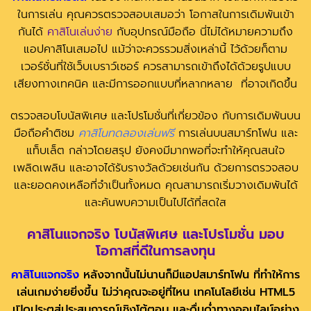
ในการเล่น คุณควรตรวจสอบเสมอว่า โอกาสในการเดิมพันเข้า
กันได้
คาสิโนเล่นง่าย
กับอุปกรณ์มือถือ นี่ไม่ได้หมายความถึง
แอปคาสิโนเสมอไป แม้ว่าจะควรรวมสิ่งเหล่านี้ ไว้ด้วยก็ตาม
เวอร์ชั่นที่ใช้เว็บเบราว์เซอร์ ควรสามารถเข้าถึงได้ด้วยรูปแบบ
เสียงทางเทคนิค และมีการออกแบบที่หลากหลาย ที่อาจเกิดขึ้น
ตรวจสอบโบนัสพิเศษ และโปรโมชั่นที่เกี่ยวข้อง กับการเดิมพันบน
มือถือคำติชม
คาสิโนทดลองเล่นฟรี
การเล่นบนสมาร์ทโฟน และ
แท็บเล็ต กล่าวโดยสรุป ยังคงมีมากพอที่จะทำให้คุณสนใจ
เพลิดเพลิน และอาจได้รับรางวัลด้วยเช่นกัน ด้วยการตรวจสอบ
และยอดคงเหลือที่จำเป็นทั้งหมด คุณสามารถเริ่มวางเดิมพันได้
และค้นพบความเป็นไปได้ที่สดใส
คาสิโนแจกจริง โบนัสพิเศษ และโปรโมชั่น มอบ
โอกาสที่ดีในการลงทุน
คาสิโนแจกจริง
หลังจากนั้นไม่นานก็มีแอปสมาร์ทโฟน ที่ทำให้การ
เล่นเกมง่ายยิ่งขึ้น ไม่ว่าคุณจะอยู่ที่ไหน เทคโนโลยีเช่น HTML5
เปิดประตูสู่ประสบการณ์เชิงโต้ตอบ และดื่มด่ำทางออนไลน์อย่าง