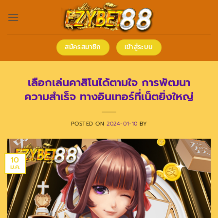
ข้าม
ไป
ยัง
เนื้อหา
สมัครสมาชิก
เข้าสู่ระบบ
เลือกเล่นคาสิโนได้ตามใจ การพัฒนา
ความสำเร็จ ทางอินเทอร์ที่เน็ตยิ่งใหญ่
POSTED ON
2024-01-10
BY
10
ม.ค.