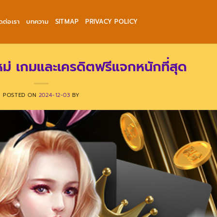
ดต่อเรา
บทความ
SITMAP
PRIVACY POLICY
ใหม่ เกมและเครดิตฟรีแจกหนักที่สุด
POSTED ON
2024-12-03
BY