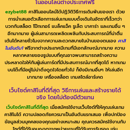
โนออนไลน์ต่างประเทศฟรี
ezybet88
คาสิโนออนไลน์ได้ปฏิวัติวิธีการเดิมพันของเรา ด้วย
การนำเสนอตัวเลือกการเล่นเกมแบบดั้งเดิมในอัตราที่เร็วกว่า
บวกกับสล็อต โป๊กเกอร์ แบล็คแจ็ค รูเล็ต บาคาร่า และเกมอื่น ๆ
อีกมากมาย ผู้เล่นสามารถเพลิดเพลินกับประสบการณ์ที่น่าตื่น
เต้นได้หลายชั่วโมงจากความสะดวกสบายในบ้านของตนเอง
คาสิ
โนอันดับ1
ฟรีจากต่างประเทศมีเกมที่มีเอกลักษณ์มากมาย ความ
หลากหลายของรูปแบบที่คุณอาจพบสามารถสร้างความ
ประหลาดใจให้กับผู้เล่นการ์ดที่มีประสบการณ์มากที่สุดได้ หากเกม
บนโต๊ะที่มีอยู่ไม่น่าดึงดูดใจโดยทั่วไป ก็ยังมีเกมอื่นๆ ให้เล่นอีก
มากมาย เครื่องสล็อต เกมสไตล์อาร์เคด
เว็บไซต์คาสิโนที่ดีที่สุด วิธีการเล่นและสร้างรายได้
จริง โดยไม่ต้องมีตัวแทน
เว็บไซต์คาสิโนที่ดีที่สุด
เมื่อสมัครใช้งานเว็บไซต์ที่ให้คุณเล่นเกม
คาสิโนได้ ความปลอดภัยควรมาเป็นอันดับแรกเสมอ เพื่อปกป้อง
ข้อมูลส่วนบุคคลของคุณอย่างเหมาะสม คุณควรสมัครใช้งานกับ
ไซต์ที่ได้รับอนุญาตจากหน่วยงานที่ได้รับการรับรอง เช่น