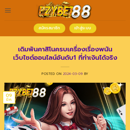
ข้าม
ไป
ยัง
เนื้อหา
สมัครสมาชิก
เข้าสู่ระบบ
เดิมพันคาสิโนครบเครื่องเรื่องพนัน
เว็บไซต์ออนไลน์อันดับ1 ที่ทำเงินได้จริง
POSTED ON
2024-03-09
BY
09
มี.ค.