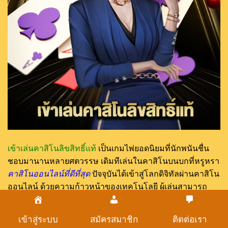
เข้าเล่นคาสิโนลิขสิทธิ์แท้
เป็นเกมไพ่ยอดนิยมที่นักพนันชื่น
ชอบมานานหลายศตวรรษ เดิมทีเล่นในคาสิโนบนบกที่หรูหรา
คาสิโนออนไลน์ที่ดีที่สุด
ปัจจุบันได้เข้าสู่โลกดิจิทัลผ่านคาสิโน
ออนไลน์ ด้วยความก้าวหน้าของเทคโนโลยี ผู้เล่นสามารถ
สัมผัสกับความตื่นเต้นและความตื่นเต้นของคาสิโนได้จาก
ความสะดวกสบายในบ้านของตนเองในบทความนี้ เราจะ
เข้าสู่ระบบ
สมัครสมาชิก
ติดต่อเรา
สำรวจประวัติความเป็นมาของคาสิโนออนไลน์และการ