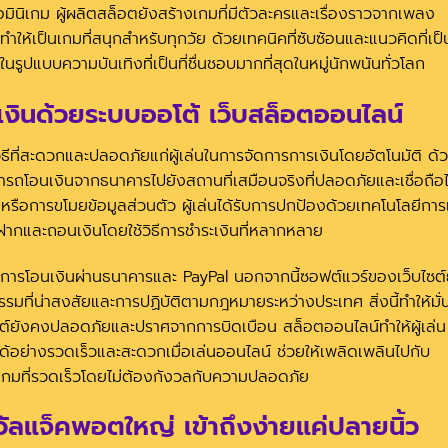
มินิเกม ผู้ผลิตสล็อตยังสร้างเกมที่มีตัวละครและเรื่องราวจากเพลง
ให้เป็นเกมที่สนุกสำหรับทุกวัย ด้วยเทคนิคที่ซับซ้อนและแนวคิดที่เป็
นรูปแบบความบันเทิงที่เป็นที่ชื่นชอบมากที่สุดในหมู่นักพนันทั่วโลก
งินด้วยระบบออโต้ เว็บสล็อตออนไลน์
ีที่สะดวกและปลอดภัยแก่ผู้เล่นในการจัดการการเงินโดยอัตโนมัติ ด้
ารถโอนเงินจากธนาคารไปยังสถานที่เสมือนจริงที่ปลอดภัยและเชื่อถือไ
งหรือการขโมยข้อมูลส่วนตัว ผู้เล่นได้รับการปกป้องด้วยเทคโนโลยีการเ
ฝากและถอนเงินโดยใช้วิธีการชำระเงินที่หลากหลาย
 การโอนเงินผ่านธนาคารและ PayPal นอกจากนี้ซอฟต์แวร์ของเว็บไซต์
รมที่น่าสงสัยและการปฏิบัติตามกฎหมายระหว่างประเทศ สิ่งนี้ทำให้มั่
็บไซต์ยังคงปลอดภัยและปราศจากการบิดเบือน สล็อตออนไลน์ทำให้ผู้เล่น
ย่างรวดเร็วและสะดวกเมื่อเล่นออนไลน์ ช่วยให้เพลิดเพลินไปกับ
กมที่รวดเร็วโดยไม่ต้องกังวลกับความปลอดภัย
ัลแจ็คพอตใหญ่ เข้าถึงง่ายแค่ปลายนิ้ว