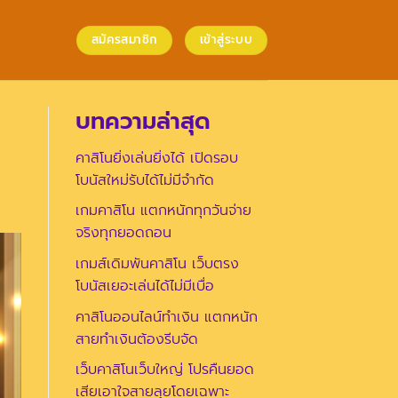
สมัครสมาชิก
เข้าสู่ระบบ
บทความล่าสุด
คาสิโนยิ่งเล่นยิ่งได้ เปิดรอบ
โบนัสใหม่รับได้ไม่มีจำกัด
เกมคาสิโน แตกหนักทุกวันจ่าย
จริงทุกยอดถอน
เกมส์เดิมพันคาสิโน เว็บตรง
โบนัสเยอะเล่นได้ไม่มีเบื่อ
คาสิโนออนไลน์ทำเงิน แตกหนัก
สายทำเงินต้องรีบจัด
เว็บคาสิโนเว็บใหญ่ โปรคืนยอด
เสียเอาใจสายลุยโดยเฉพาะ