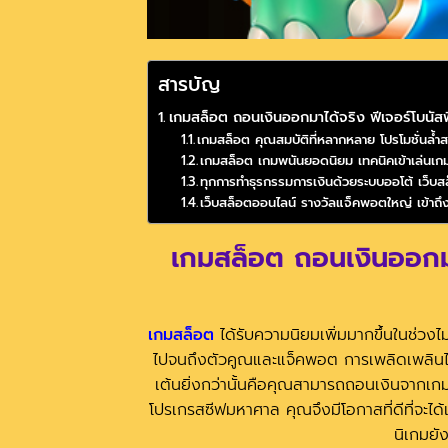
สารบัญ
เกมสล็อต ถอนเงินออกมาได้จริง ฟีเจอร์โบนัส
เกมสล็อต คุณสมบัติที่หลากหลาย โปรโมชั่นล้ำส
เกมสล็อต เกมพนันยอดนิยม เทคนิคเข้าเล่นเกมเ
ทุกการทำธุรกรรมการเงินด้วยระบบออโต้ เว็บส
เว็บสล็อตออนไลน์ รางวัลแจ็คพอตใหญ่ เข้าถึง
เกมสล็อต ถอนเงินออกมาไ
เกมสล็อต
ได้รับความนิยมเพิ่มมากขึ้นในช่วงไม่
ไปจนถึงตัวคูณและแจ็คพอต การเพลิดเพลินไปกับเ
เต้นยิ่งกว่านั้นคือคุณสามารถถอนเงินจากเ
โปรเกรสซีฟมหาศาล คุณจึงมีโอกาสที่ดีที่จะได
นิเกมยั