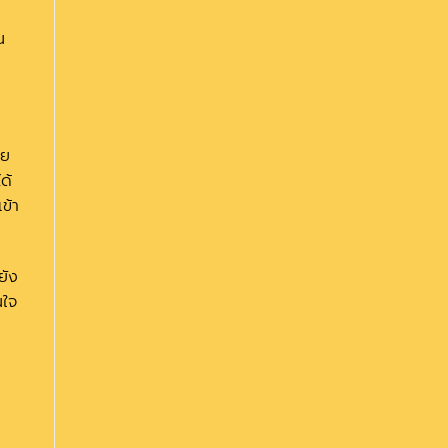
น
วย
ด้
ข้า
ยัง
นใจ