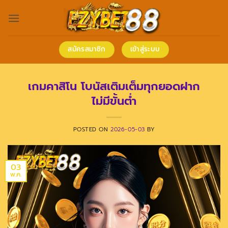
ข้าม
ไป
ยัง
เนื้อหา
สมัครสมาชิก
เข้าสู่ระบบ
เกมคาสิโน โบนัสเติมเต็มทุกยอดฝาก
ไม่มีขั้นต่ำ
POSTED ON
2026-05-03
BY
03
พ.ค.