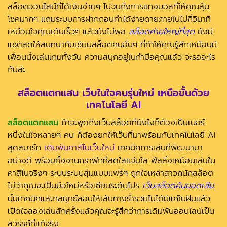
สล็อตออนไลน์ที่ได้เงินง่ายๆ ไปจนถึงการแทงบอลที่ให้คุณลุ้น
โชคมากๆ แถมระบบการฝากถอนทำได้ง่ายดายภายในไม่กี่วินาที
เหมือนใจคุณเต้นเร็วๆ แล้วยังไม่พอ
สล็อตค่ายใหญ่ที่สุด
ยังมี
แชตสดให้สนทนากับเซียนสล็อตคนอื่นๆ ที่ทำให้คุณรู้สึกเหมือนมี
เพื่อนนั่งเล่นเกมทั้งวัน ความสนุกอยู่ในกำมือคุณแล้ว จะรออะไร
กันล่ะ
สล็อตแตกแสน เว็บในใจคนรุ่นใหม่ เหนือขั้นด้วย
เทคโนโลยี AI
สล็อตแตกแสน
ถ้าจะพูดถึงเว็บสล็อตที่ยังไงก็ต้องเป็นเบอร์
หนึ่งในใจหลายๆ คน ก็ต้องยกให้เว็บที่มาพร้อมกับเทคโนโลยี AI
สุดสมาร์ท
เดิมพันคาสิโนเว็บใหม่
เทคนิคการเล่นที่พัฒนามา
อย่างดี พร้อมทั้งงานกราฟิกที่สดใสแจ่มใส ฟีลลิ่งเหมือนเล่นใน
คาสิโนจริงๆ ระบบระบบสุ่มแบบแฟร์ๆ ถูกใจเหล่าสาวกนักสล็อต
ไม่ว่าคุณจะเป็นมือใหม่หรือเซียนระดับโปร
เว็บสล็อตคืนยอดเสีย
นี้มีเทคนิคและกลยุทธ์สอนให้เส้นทางร่ำรวยไม่ได้มีแค่ในฝันแล้ว
เปิดใจลองเล่นสักครั้งแล้วคุณจะรู้สึกว่าการเดิมพันออนไลน์เป็น
สวรรค์ที่แท้จริง