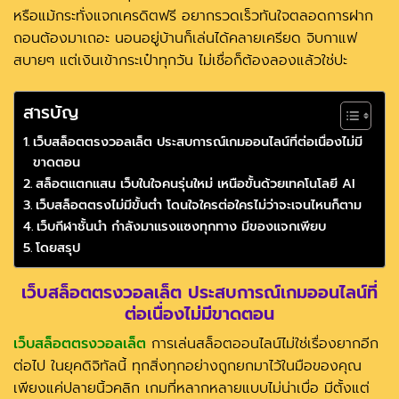
หรือแม้กระทั่งแจกเครดิตฟรี อยากรวดเร็วทันใจตลอดการฝาก
ถอนต้องมาเถอะ นอนอยู่บ้านก็เล่นได้คลายเครียด จิบกาแฟ
สบายๆ แต่เงินเข้ากระเป๋าทุกวัน ไม่เชื่อก็ต้องลองแล้วใช่ปะ
สารบัญ
เว็บสล็อตตรงวอลเล็ต ประสบการณ์เกมออนไลน์ที่ต่อเนื่องไม่มี
ขาดตอน
สล็อตแตกแสน เว็บในใจคนรุ่นใหม่ เหนือขั้นด้วยเทคโนโลยี AI
เว็บสล็อตตรงไม่มีขั้นต่ำ โดนใจใครต่อใครไม่ว่าจะเจนไหนก็ตาม
เว็บกีฬาชั้นนำ กำลังมาแรงแซงทุกทาง มีของแจกเพียบ
โดยสรุป
เว็บสล็อตตรงวอลเล็ต ประสบการณ์เกมออนไลน์ที่
ต่อเนื่องไม่มีขาดตอน
เว็บสล็อตตรงวอลเล็ต
การเล่นสล็อตออนไลน์ไม่ใช่เรื่องยากอีก
ต่อไป ในยุคดิจิทัลนี้ ทุกสิ่งทุกอย่างถูกยกมาไว้ในมือของคุณ
เพียงแค่ปลายนิ้วคลิก เกมที่หลากหลายแบบไม่น่าเบื่อ มีตั้งแต่