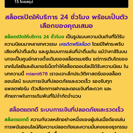
โดยสรุป
สล็อตเปิดให้บริการ 24 ชั่วโมง พร้อมเป็นตัว
เลือกของคุณเสมอ
สล็อตเปิดให้บริการ 24 ชั่วโมง
เป็นรูปแบบความบันเทิงที่ได้รับ
ความนิยมมาหลายทศวรรษ
เครดิตฟรีสล็อต
โดยมีไฟกระพริบ
เสียงที่น่าตื่นเต้น และรูปแบบการเล่นที่น่าตื่นเต้น แม้ว่าคาสิโนบน
บกจะเป็นศูนย์กลางดั้งเดิมของสล็อตแมชชีน แต่การเติบโตของ
เทคโนโลยีและอินเทอร์เน็ตทำให้สล็อตออนไลน์ได้รับความนิยม ใน
บทความนี้
miami678
เราจะเจาะลึกประวัติศาสตร์ของสล็อต
ออนไลน์ ระบบการเงินที่ปลอดภัยและรวดเร็ว รองรับทุก
แพลตฟอร์ม ตัวเลือกการฝากและถอนเงินที่สะดวก และ
ศักยภาพในการเดิมพันที่ไม่จำกัดจำนวน
สล็อตแตกดี ระบบการเงินที่ปลอดภัยและรวดเร็ว
สล็อตแตกดี
ความกังวลหลักอย่างหนึ่งของผู้เล่นเมื่อต้องเล่น
การพนันออนไลน์คือความปลอดภัยและความมั่นคงของธุรกรรม