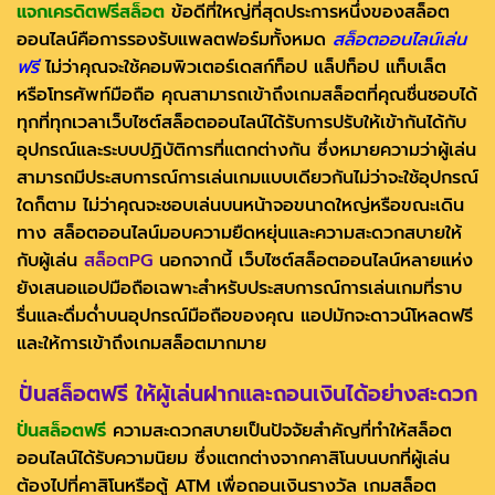
แจกเครดิตฟรีสล็อต
ข้อดีที่ใหญ่ที่สุดประการหนึ่งของสล็อต
ออนไลน์คือการรองรับแพลตฟอร์มทั้งหมด
สล็อตออนไลน์เล่น
ฟรี
ไม่ว่าคุณจะใช้คอมพิวเตอร์เดสก์ท็อป แล็ปท็อป แท็บเล็ต
หรือโทรศัพท์มือถือ คุณสามารถเข้าถึงเกมสล็อตที่คุณชื่นชอบได้
ทุกที่ทุกเวลาเว็บไซต์สล็อตออนไลน์ได้รับการปรับให้เข้ากันได้กับ
อุปกรณ์และระบบปฏิบัติการที่แตกต่างกัน ซึ่งหมายความว่าผู้เล่น
สามารถมีประสบการณ์การเล่นเกมแบบเดียวกันไม่ว่าจะใช้อุปกรณ์
ใดก็ตาม ไม่ว่าคุณจะชอบเล่นบนหน้าจอขนาดใหญ่หรือขณะเดิน
ทาง สล็อตออนไลน์มอบความยืดหยุ่นและความสะดวกสบายให้
กับผู้เล่น
สล็อตPG
นอกจากนี้ เว็บไซต์สล็อตออนไลน์หลายแห่ง
ยังเสนอแอปมือถือเฉพาะสำหรับประสบการณ์การเล่นเกมที่ราบ
รื่นและดื่มด่ำบนอุปกรณ์มือถือของคุณ แอปมักจะดาวน์โหลดฟรี
และให้การเข้าถึงเกมสล็อตมากมาย
ปั่นสล็อตฟรี ให้ผู้เล่นฝากและถอนเงินได้อย่างสะดวก
ปั่นสล็อตฟรี
ความสะดวกสบายเป็นปัจจัยสำคัญที่ทำให้สล็อต
ออนไลน์ได้รับความนิยม ซึ่งแตกต่างจากคาสิโนบนบกที่ผู้เล่น
ต้องไปที่คาสิโนหรือตู้ ATM เพื่อถอนเงินรางวัล เกมสล็อต