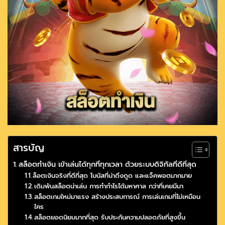
สารบัญ
สล็อตทำเงิน เข้าเล่นได้ทุกที่ทุกเวลา ด้วยระบบดิจิทัลที่ดีที่สุด
ล็อตเงินจริงที่ดีที่สุด โบนัสที่น่าดึงดูด และแจ็คพอตมากมาย
เดิมพันสล็อตน่าเล่น การทำกำไรได้มหาศาล กว่าที่เคยมีมา
สล็อตเกมใหม่มาแรง สร้างประสบการณ์ การเล่นเกมที่ไม่เหมือน
ใคร
สล็อตยอดนิยมมากที่สุด รับประกันความปลอดภัยที่สูงขึ้น