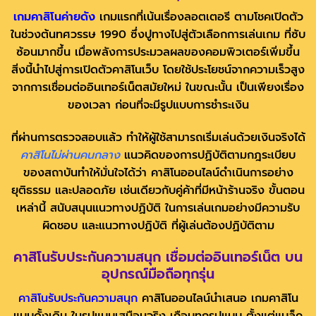
เกมคาสิโนค่ายดัง
เกมแรกที่เน้นเรื่องลอตเตอรี ตามโชคเปิดตัว
ในช่วงต้นทศวรรษ 1990 ซึ่งปูทางไปสู่ตัวเลือกการเล่นเกม ที่ซับ
ซ้อนมากขึ้น เมื่อพลังการประมวลผลของคอมพิวเตอร์เพิ่มขึ้น
สิ่งนี้นำไปสู่การเปิดตัวคาสิโนเว็บ โดยใช้ประโยชน์จากความเร็วสูง
จากการเชื่อมต่ออินเทอร์เน็ตสมัยใหม่ ในขณะนั้น
เป็นเพียงเรื่อง
ของเวลา ก่อนที่จะมีรูปแบบการชำระเงิน
ที่ผ่านการตรวจสอบแล้ว ทำให้ผู้ใช้สามารถเริ่มเล่นด้วยเงินจริงได้
คาสิโนไม่ผ่านคนกลาง
แนวคิดของการปฏิบัติตามกฎระเบียบ
ของสถาบันทำให้มั่นใจได้ว่า คาสิโนออนไลน์ดำเนินการอย่าง
ยุติธรรม และปลอดภัย เช่นเดียวกับคู่ค้าที่มีหน้าร้านจริง ขั้นตอน
เหล่านี้ สนับสนุนแนวทางปฏิบัติ ในการเล่นเกมอย่างมีความรับ
ผิดชอบ และแนวทางปฏิบัติ ที่ผู้เล่นต้องปฏิบัติตาม
คาสิโนรับประกันความสนุก เชื่อมต่ออินเทอร์เน็ต บน
อุปกรณ์มือถือทุกรุ่น
คาสิโนรับประกันความสนุก
คาสิโนออนไลน์นำเสนอ เกมคาสิโน
แบบดั้งเดิม ในรูปแบบเสมือนจริง เกือบทุกรูปแบบ ตั้งแต่แบล็ค