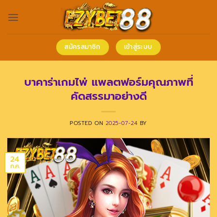
ข้าม
ไป
ยัง
เนื้อหา
สมัครสมาชิก
เข้าสู่ระบบ
บาคาร่าเกมไพ่ แพลตฟอร์มคุณภาพที่
คัดสรรมาอย่างดี
POSTED ON
2025-07-24
BY
24
ก.ค.