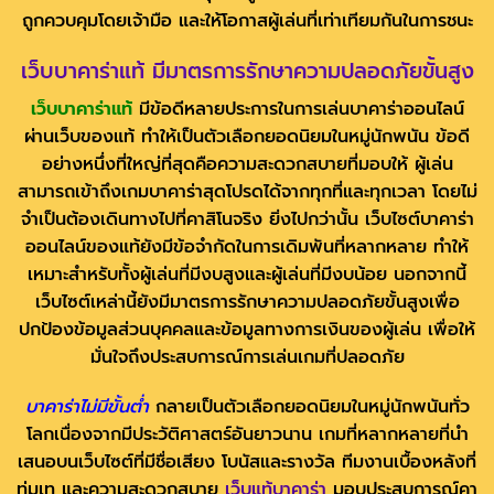
ถูกควบคุมโดยเจ้ามือ และให้โอกาสผู้เล่นที่เท่าเทียมกันในการชนะ
เว็บบาคาร่าแท้ มีมาตรการรักษาความปลอดภัยขั้นสูง
เว็บบาคาร่าแท้
มีข้อดีหลายประการในการเล่นบาคาร่าออนไลน์
ผ่านเว็บของแท้ ทำให้เป็นตัวเลือกยอดนิยมในหมู่นักพนัน ข้อดี
อย่างหนึ่งที่ใหญ่ที่สุดคือความสะดวกสบายที่มอบให้ ผู้เล่น
สามารถเข้าถึงเกมบาคาร่าสุดโปรดได้จากทุกที่และทุกเวลา โดยไม่
จำเป็นต้องเดินทางไปที่คาสิโนจริง ยิ่งไปกว่านั้น เว็บไซต์บาคาร่า
ออนไลน์ของแท้ยังมีข้อจำกัดในการเดิมพันที่หลากหลาย ทำให้
เหมาะสำหรับทั้งผู้เล่นที่มีงบสูงและผู้เล่นที่มีงบน้อย นอกจากนี้
เว็บไซต์เหล่านี้ยังมีมาตรการรักษาความปลอดภัยขั้นสูงเพื่อ
ปกป้องข้อมูลส่วนบุคคลและข้อมูลทางการเงินของผู้เล่น เพื่อให้
มั่นใจถึงประสบการณ์การเล่นเกมที่ปลอดภัย
บาคาร่าไม่มีขั้นต่ำ
กลายเป็นตัวเลือกยอดนิยมในหมู่นักพนันทั่ว
โลกเนื่องจากมีประวัติศาสตร์อันยาวนาน เกมที่หลากหลายที่นำ
เสนอบนเว็บไซต์ที่มีชื่อเสียง โบนัสและรางวัล ทีมงานเบื้องหลังที่
ทุ่มเท และความสะดวกสบาย
เว็บแท้บาคาร่า
มอบประสบการณ์คา