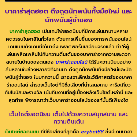
บาคาร่าสุดฮอต ดึงดูดนักพนันทั้งมือใหม่ และ
นักพนันผู้ช่ำชอง
บาคาร่าสุดฮอต
เป็นเกมไพ่ยอดนิยมที่มีการเล่นมานานหลาย
ศตวรรษในคาสิโนทั่วโลก ด้วยการเพิ่มขึ้นของการพนันออนไลน์
เกมแบบดั้งเดิมนี้ได้มาถึงแพลตฟอร์มเสมือนจริงแล้ว ทำให้ผู้
เล่นเพลิดเพลินไปกับความตื่นเต้นของบาคาร่าจากความสะดวก
สบายในบ้านของตนเอง
บาคาร่าออนไลน์
ได้รับความนิยมอย่าง
ล้นหลามในช่วงหลายปีที่ผ่านมา ดึงดูดนักพนันทั้งมือใหม่และนัก
พนันผู้ช่ำชอง ในบทความนี้ เราจะเจาะลึกประวัติศาสตร์ของบาคา
ร่าออนไลน์ สำรวจเว็บไซต์ที่มีชื่อเสียงที่นำเสนอเกม หารือเกี่ยว
กับโบนัสและรางวัล เน้นทีมงานที่อยู่เบื้องหลังเว็บไซต์เหล่านี้ และ
สุดท้าย พิจารณาว่าเว็บบาคาร่าออนไลน์ของแท้นั้นดีเพียงใด
เว็บไซต์ยอดนิยม เต็มไปด้วยความสนุกสนาน และ
ความตื่นเต้น
เว็บไซต์ยอดนิยม
ที่มีชื่อเสียงที่สุดคือ
ezybet88
ซึ่งมีเกมบาคา