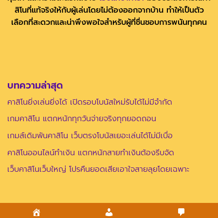
สิโนที่แท้จริงให้กับผู้เล่นโดยไม่ต้องออกจากบ้าน ทำให้เป็นตัว
เลือกที่สะดวกและน่าพึงพอใจสำหรับผู้ที่ชื่นชอบการพนันทุกคน
บทความล่าสุด
คาสิโนยิ่งเล่นยิ่งได้ เปิดรอบโบนัสใหม่รับได้ไม่มีจำกัด
เกมคาสิโน แตกหนักทุกวันจ่ายจริงทุกยอดถอน
เกมส์เดิมพันคาสิโน เว็บตรงโบนัสเยอะเล่นได้ไม่มีเบื่อ
คาสิโนออนไลน์ทำเงิน แตกหนักสายทำเงินต้องรีบจัด
เว็บคาสิโนเว็บใหญ่ โปรคืนยอดเสียเอาใจสายลุยโดยเฉพาะ