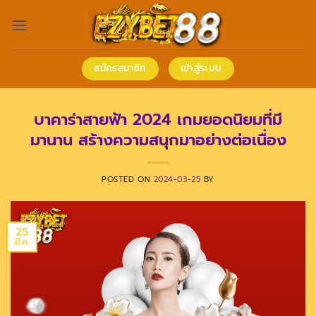
ข้าม
ไป
ยัง
เนื้อหา
สมัครสมาชิก
เข้าสู่ระบบ
บาคาร่าสายฟ้า 2024 เกมยอดนิยมที่มี
มานาน สร้างความสนุกมาอย่างต่อเนื่อง
POSTED ON
2024-03-25
BY
25
มี.ค.