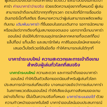
ผู้เล่นจะต้องเดินทางไปที่คาสิโน แต่งตัว และอาจต้องรอที่โต๊ะบา
คาร่า
ค่ายบาคาร่าจ่ายจริง
ช่วยขจัดความยุ่งยากทั้งหมดนี้ ผู้เล่น
สามารถเข้าถึงเกมได้จากทุกที่ทุกเวลา ตราบใดที่มีการเชื่อมต่อ
อินเทอร์เน็ตที่เสถียร ซึ่งหมายความว่าผู้เล่นสามารถเพลิดเพลิน
กับเกม
เดิมพันบาคาร่า
ที่ชื่นชอบในขณะเดินทาง รอการนัดหมาย
หรือแม้แต่จากเตียงที่นุ่มสบายของตนเอง นอกจากนี้เกมบาคาร่า
ออนไลน์ ยังมีให้บริการบนอุปกรณ์หลากหลายทั้งเดสก์ท็อป
แล็ปท็อป แท็บเล็ต และสมาร์ทโฟน คาสิโนออนไลน์หลายแห่ง
เสนอเว็บไซต์เวอร์ชันมือถือ ทำให้สามารถเล่นได้ทุกที่
บาคาร่าระบบใหม่ ความสะดวกและการเข้าถึงเกม
สำหรับผู้เล่นทั่วโลกที่สมจริง
บาคาร่าระบบใหม่
ความสะดวก และการเข้าถึงของบาคาร่า
ออนไลน์ ทำให้เป็นตัวเลือกยอดนิยมสำหรับผู้เล่นทั่วโลก
ประสบการณ์การเล่นที่สมจริง บางคนอาจแย้งว่าการเล่นบาคาร่า
ในสภาพแวดล้อมออนไลน์ ทำให้เสียแง่มุมทางสังคมของเกม
อย่างไรก็ตาม นี่ไม่เป็นความจริงทั้งหมด
บาคาร่าระบบออโต้
ด้วย
ความก้าวหน้าของเทคโนโลยี บาคาร่าออนไลน์มอบประสบการณ์