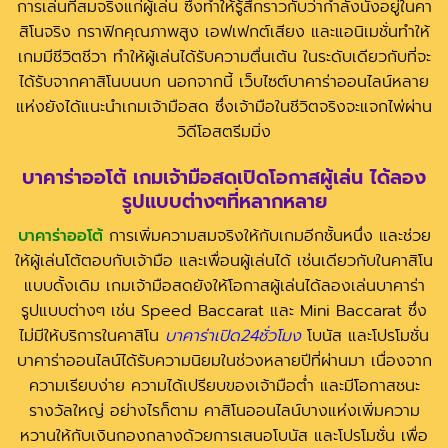
การเล่นที่สมจริงแก่ผู้เล่น ซึ่งทำให้รู้สึกราวกับว่ากำลังนั่งอยู่ในคา
สิโนจริง กราฟิกคุณภาพสูง เอฟเฟกต์เสียง และแอนิเมชั่นทำให้
เกมมีชีวิตชีวา ทำให้ผู้เล่นได้รับความตื่นเต้น ในระดับเดียวกับที่จะ
ได้รับจากคาสิโนบนบก นอกจากนี้ เว็บไซต์บาคาร่าออนไลน์หลาย
แห่งยังได้แนะนำเกมเจ้ามือสด ซึ่งเจ้ามือในชีวิตจริงจะแจกไพ่ผ่าน
วิดีโอสตรีมมิ่ง
บาคาร่าออโต้ เกมเจ้ามือสดเปิดโอกาสผู้เล่น ได้ลอง
รูปแบบต่างๆที่หลากหลาย
บาคาร่าออโต้
การเพิ่มความสมจริงให้กับเกมอีกชั้นหนึ่ง และช่วย
ให้ผู้เล่นโต้ตอบกับเจ้ามือ และเพื่อนผู้เล่นได้ เช่นเดียวกับในคาสิโน
แบบดั้งเดิม เกมเจ้ามือสดยังให้โอกาสผู้เล่นได้ลองเล่นบาคาร่า
รูปแบบต่างๆ เช่น Speed Baccarat และ Mini Baccarat ซึ่ง
ไม่มีให้บริการในคาสิโน
บาคาร่าเปิด24ชั่วโมง
โบนัส และโปรโมชั่น
บาคาร่าออนไลน์ได้รับความนิยมในช่วงหลายปีที่ผ่านมา เนื่องจาก
ความเรียบง่าย ความได้เปรียบของเจ้ามือต่ำ และมีโอกาสชนะ
รางวัลใหญ่ อย่างไรก็ตาม คาสิโนออนไลน์บางแห่งเพิ่มความ
หวานให้กับเงินกองกลางด้วยการเสนอโบนัส และโปรโมชั่น เพื่อ