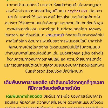
มาจากคำภาษาอิตาลี บาคาร่า ซึ่งแปลว่าศูนย์ เนื่องจากมูลค่า
ของไพ่หน้า และหลักสิบเป็นศูนย์ในเกม
ezybet789
เมื่อเวลา
ผ่านไป บาคาร่าได้แพร่กระจายไปทั่วยุโรป และในที่สุดก็มาถึง
อเมริกา ได้รับความนิยมในอังกฤษ และกลายเป็นเกมที่ชนชั้นสูง
ชาวฝรั่งเศสชื่นชอบ บาคาร่าถูกนำมาที่ลาสเวกัสโดย Tommy
Renzoni และตั้งแต่นั้นมา
เกมบาคาร่า
ก็กลายเป็นอาหารหลักใน
คาสิโนทั่วโลก ด้วยการเพิ่มขึ้นของการพนันออนไลน์ บาคาร่าก็
ค้นพบทางเข้าสู่โลกดิจิทัล ในตอนแรกมันไม่ได้รับความนิยม
เท่ากับเกมคาสิโนออนไลน์อื่นๆ เช่น แบล็คแจ็คและรูเล็ต อย่างไร
ก็ตามความก้าวหน้าทางเทคโนโลยี และความง่ายในการเข้าถึง
บริการอินเทอร์เน็ตได้นำไปสู่ความนิยมของบาคาร่าออนไลน์ที่เพิ่ม
ขึ้นอย่างรวดเร็วในช่วงไม่กี่ปีที่ผ่านมา
เดิมพันบาคาร่ายอดฮิต เข้าถึงเกมได้จากทุกที่ทุกเวลา
ที่มีการเชื่อมต่ออินเทอร์เน็ต
เดิมพันบาคาร่ายอดฮิต
ข้อดีประการหนึ่ง ของการเล่นบาคาร่า
ออนไลน์ คือความสะดวกสบายที่มอบให้ ด้วยคาสิโนแบบดั้งเดิม