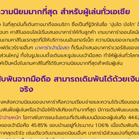
ามนิยมมากที่สุด สำหรับผู้เล่นทั่วเอเชีย
ในที่สุดมันก็เดินทางมาถึงอเมริกา ซึ่งเป็นที่รู้จักในชื่อ ‘ปุนโต บังโก’ 
ทางบก คาสิโนออนไลน์เริ่มเสนอบาคาร่าให้กับลูกค้า เกมบาคาร่าออนไลน
งในเกมคาสิโนแรกสุดที่มีให้บริการบนอินเทอร์เน็ต ความนิยมของเกมเต
ซอฟต์แวร์รายอื่นๆ
บาคาร่าเจ้ามือสด
ก็เริ่มนำเสนอบาคาร่าเวอร์ชันขอ
ส่วนใหญ่ ทั้งในรูปแบบดั้งเดิมและรูปแบบเจ้ามือสด ทำให้ผู้เล่นทั่วโลกเ
ำให้เป็นหนึ่งในเกมคาสิโนที่ได้รับความนิยมมากที่สุดสำหรับผู้เล่น
มนับพันจากมือถือ สามารถเดิมพันได้ด้วยเงิ
จริง
ื้องหลังความนิยมของบาคาร่าคือความเรียบง่ายและความได้เปรียบของ
ันฝั่งผู้เล่นหรือเจ้ามือให้ใกล้เคียงเก้ามากที่สุด มีการเดิมพันแบบเ
่าจ่ายหนัก
โอกาสในการชนะในขณะที่เดิมพันบนมือของผู้เล่นคือ 44.
องเจ้ามือคือ 45.85% ขอบบ้านอยู่ที่ประมาณ 1.06% เมื่อเดิมพันกับ
ศสุดเร้าใจ เช่นเดียวกับเกมยอดนิยมอื่นๆ บาคาร่ามีส่วนแบ่งที่ยุติธ