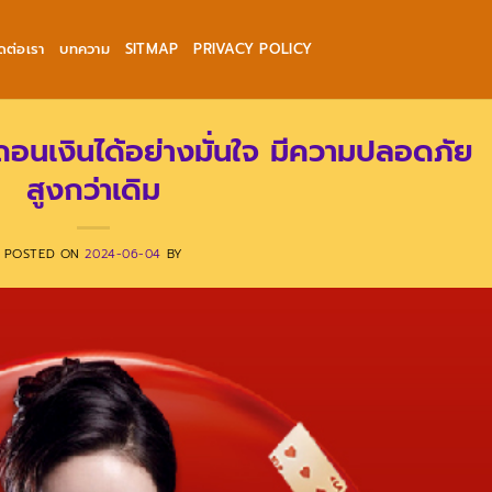
ดต่อเรา
บทความ
SITMAP
PRIVACY POLICY
ถอนเงินได้อย่างมั่นใจ มีความปลอดภัย
สูงกว่าเดิม
POSTED ON
2024-06-04
BY