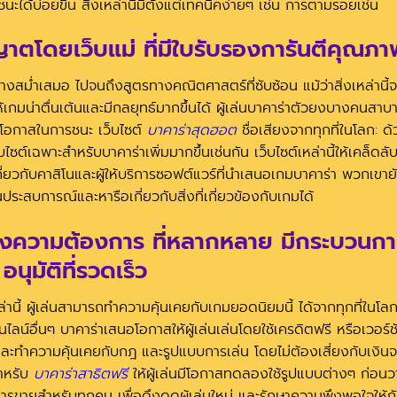
นะได้บ่อยขึ้น สิ่งเหล่านี้มีตั้งแต่เทคนิคง่ายๆ เช่น การตามรอยเช่น
ุญาตโดยเว็บแม่ ที่มีใบรับรองการันตีคุณภา
างสม่ำเสมอ ไปจนถึงสูตรทางคณิตศาสตร์ที่ซับซ้อน แม้ว่าสิ่งเหล่านี้จะ
เกมน่าตื่นเต้นและมีกลยุทธ์มากขึ้นได้ ผู้เล่นบาคาร่าตัวยงบางคนสาบ
่มโอกาสในการชนะ เว็บไซต์
บาคาร่าสุดฮอต
ชื่อเสียงจากทุกที่ในโลก: ด
ซต์เฉพาะสำหรับบาคาร่าเพิ่มมากขึ้นเช่นกัน เว็บไซต์เหล่านี้ให้เคล็ดลั
ี่ยวกับคาสิโนและผู้ให้บริการซอฟต์แวร์ที่นำเสนอเกมบาคาร่า พวกเขายั
นประสบการณ์และหารือเกี่ยวกับสิ่งที่เกี่ยวข้องกับเกมได้
ความต้องการ ที่หลากหลาย มีกระบวนกา
อนุมัติที่รวดเร็ว
ล่านี้ ผู้เล่นสามารถทำความคุ้นเคยกับเกมยอดนิยมนี้ ได้จากทุกที่ในโล
ลน์อื่นๆ บาคาร่าเสนอโอกาสให้ผู้เล่นเล่นโดยใช้เครดิตฟรี หรือเวอร์ช
ษะและทำความคุ้นเคยกับกฎ และรูปแบบการเล่น โดยไม่ต้องเสี่ยงกับเงินจ
ำหรับ
บาคาร่าสาธิตฟรี
ให้ผู้เล่นมีโอกาสทดลองใช้รูปแบบต่างๆ ก่อน
ารขายสำหรับทุกคน เพื่อดึงดูดผู้เล่นใหม่ และรักษาความพึงพอใจให้กับ