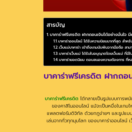
สารบัญ
บาคาร่าฟรีเครดิต ฝากถอนเงินได้อย่างมั่นใจ ม
บาคาร่าออนไลน์ ได้รับความนิยมมากที่สุด สำหรับผู
เว็บแม่บาคาร่า เข้าถึงเกมนับพันจากมือถือ สาม
บาคาร่าเว็บแม่ ได้รับใบอนุญาตโดยเว็บแม่ ที่ม
บาคาร่ายอดนิยม ตอบสนองความต้องการ ที่หลา
บาคาร่าฟรีเครดิต ฝากถอนเ
บาคาร่าฟรีเครดิต
ได้กลายเป็นรูปแบบการพนันที่
ของคาสิโนออนไลน์ แม้จะเป็นหนึ่งในเกมไพ่ที่เ
แพลตฟอร์มดิจิทัล ด้วยกฎง่ายๆ และรูปแบบกา
เล่นจากทั่วทุกมุมโลก ของบาคาร่าออนไลน์ เว