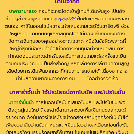
ได้ไม่จำกัด
บาคาร่ามาแรง
ก่อนที่จะกระโดดเข้าสู่เกมที่เดิมพันสูง เป็นสิ่ง
สำคัญสำหรับผู้เริ่มต้นใน
ezybet88
ฝึกฝนและพัฒนาทักษะของ
ตนเอง คาสิโนออนไลน์หลายแห่งเสนอเกมเวอร์ชันสาธิตฟรี ช่วย
ให้ผู้เล่นคุ้นเคยกับกฎและกลยุทธ์โดยไม่ต้องเสี่ยงกับเงินใดๆ
จัดการเงินทุนของคุณอย่างชาญฉลาด หนึ่งในข้อผิดพลาดที่
ใหญ่ที่สุดที่มือใหม่ทำคือไม่จัดการเงินทุนอย่างเหมาะสม การ
กำหนดงบประมาณสำหรับเซสชันการเล่นเกมแต่ละครั้งและยึด
ตามงบประมาณนั้นเป็นสิ่งสำคัญ หลีกเลี่ยงการไล่ตามความสูญ
เสียด้วยการเดิมพันมากกว่าที่คุณสามารถจ่ายได้ เนื่องจากอาจ
นำไปสู่ความหายนะทางการเงิน ได้อย่างรวดเร็ว
บาคาร่าชั้นนำ ใช้ประโยชน์จากโบนัส และโปรโมชั่น
บาคาร่าชั้นนำ
คาสิโนออนไลน์มักเสนอโบนัส และโปรโมชั่นเพื่อ
ดึงดูดผู้เล่นใหม่ สิ่งเหล่านี้สามารถช่วยเพิ่มเงินทุนของคุณได้
อย่างมาก ดังนั้นควรใช้ประโยชน์จากสิ่งเหล่านี้ทุกครั้งที่เป็นไปได้
เพียงอย่าลืมอ่านข้อกำหนดและเงื่อนไขอย่างละเอียดก่อนที่จะรับ
ข้อเสนอใดๆ เรียนรู้กลยุทธ์พื้นฐาน ในเกมเช่นแบล็คแจ็ค
เว็บบา