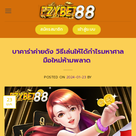
ข้าม
ไป
ยัง
เนื้อหา
สมัครสมาชิก
เข้าสู่ระบบ
บาคาร่าค่ายดัง วิธีเล่นให้ได้กำไรมหาศาล
มือใหม่ห้ามพลาด
POSTED ON
2024-01-23
BY
23
ม.ค.