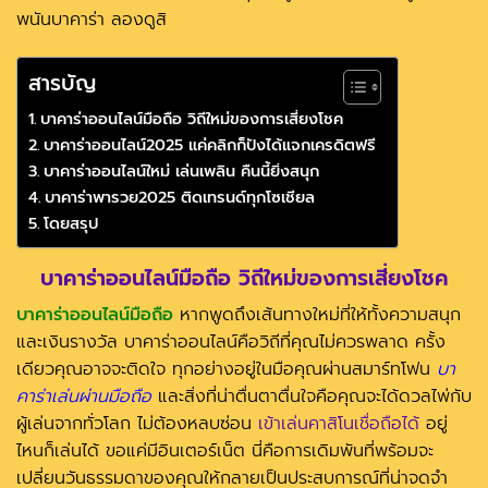
พนันบาคาร่า ลองดูสิ
สารบัญ
บาคาร่าออนไลน์มือถือ วิถีใหม่ของการเสี่ยงโชค
บาคาร่าออนไลน์2025 แค่คลิกก็ปังได้แจกเครดิตฟรี
บาคาร่าออนไลน์ใหม่ เล่นเพลิน คืนนี้ยิ่งสนุก
บาคาร่าพารวย2025 ติดเทรนด์ทุกโซเชียล
โดยสรุป
บาคาร่าออนไลน์มือถือ
วิถีใหม่ของการเสี่ยงโชค
บาคาร่าออนไลน์มือถือ
หากพูดถึงเส้นทางใหม่ที่ให้ทั้งความสนุก
และเงินรางวัล บาคาร่าออนไลน์คือวิถีที่คุณไม่ควรพลาด ครั้ง
เดียวคุณอาจจะติดใจ ทุกอย่างอยู่ในมือคุณผ่านสมาร์ทโฟน
บา
คาร่าเล่นผ่านมือถือ
และสิ่งที่น่าตื่นตาตื่นใจคือคุณจะได้ดวลไพ่กับ
ผู้เล่นจากทั่วโลก ไม่ต้องหลบซ่อน
เข้าเล่นคาสิโนเชื่อถือได้
อยู่
ไหนก็เล่นได้ ขอแค่มีอินเตอร์เน็ต นี่คือการเดิมพันที่พร้อมจะ
เปลี่ยนวันธรรมดาของคุณให้กลายเป็นประสบการณ์ที่น่าจดจำ