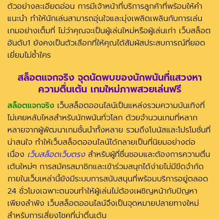
ตัวอย่างละเอียดอ่อน การมีเจ้าหน้าที่บริการลูกค้าที่พร้อมให้คำ
แนะนำ ทำให้นักเล่นสามารถอุ่นใจและมุ่งเพลิดเพลินกับการเล่น
เกมอย่างเต็มที่ ไม่ว่าคุณจะเป็นผู้เล่นใหม่หรือผู้เล่นเก่า เว็บสล็อต
อันดับ1 ยังคงเป็นตัวเลือกที่ให้คุณได้สัมผัสประสบการณ์ที่ยอด
เยี่ยมไม่ซ้ำใคร
สล็อตแจกจริง
จุดนัดพบของนักพนันที่แสวงหา
ความตื่นเต้น เกมใหม่ภาพสวยเล่นฟรี
สล็อตแจกจริง
เว็บสล็อตออนไลน์เป็นแหล่งรวมความบันเทิงที่
ไม่เคยหลับไหลสำหรับนักพนันทั่วโลก ด้วยจำนวนเกมที่หลาก
หลายจากผู้พัฒนาเกมชั้นนำทั้งหลาย รวมถึงโบนัสและโปรโมชั่นที่
น่าสนใจ ทำให้เว็บสล็อตออนไลน์ได้กลายเป็นที่นิยมอย่างต่อ
เนื่อง
เว็บสล็อตเว็บตรง
สำหรับผู้ที่ชื่นชอบและต้องการความตื่น
เต้นใหม่ๆ การสมัครสมาชิกและเข้าร่วมสนุกได้ง่ายไม่มีขีดจำกัด
ภายในเว็บเหล่านี้ยังมีระบบการสนับสนุนที่พร้อมบริการอยู่ตลอด
24 ชั่วโมงเฉพาะตนจนทำให้ผู้เล่นไม่ต้องเผชิญหน้ากับปัญหา
เพียงลำพัง เว็บสล็อตออนไลน์จึงเป็นจุดหมายปลายทางใหม่
สำหรับการเสี่ยงโชคที่น่าตื่นเต้น