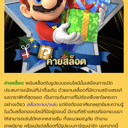
ค่ายสล็อต
พนันสล็อตในรูปแบบออนไลน์นั้นเสมือนการเปิด
ประสบการณ์ใหม่ที่น่าตื่นเต้น ด้วยเกมสล็อตที่มีความสร้างสรรค์
และกราฟิกที่สุดยอด เป็นการเดินทางที่ไม่ต้องพึ่งพาโชคชะตา
อย่างเดียว
สล็อตเกมน่าเล่น
แต่ยังต้องอาศัยกลยุทธ์และความรู้
ในเว็บสล็อตออนไลน์ที่มีอยู่ตอนนี้ มีเกมที่สร้างสรรค์ออกแบบมา
ให้สามารถเล่นได้หลากหลายธีม ทั้งแนวผจญภัย ตำนาน
เทพนิยาย หรือแม้แต่สล็อตที่มีรูปแบบการ์ตูนน่ารัก นอกจากนี้