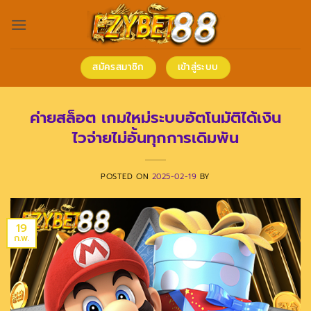
ข้าม
ไป
ยัง
เนื้อหา
สมัครสมาชิก
เข้าสู่ระบบ
ค่ายสล็อต เกมใหม่ระบบอัตโนมัติได้เงิน
ไวจ่ายไม่อั้นทุกการเดิมพัน
POSTED ON
2025-02-19
BY
19
ก.พ.