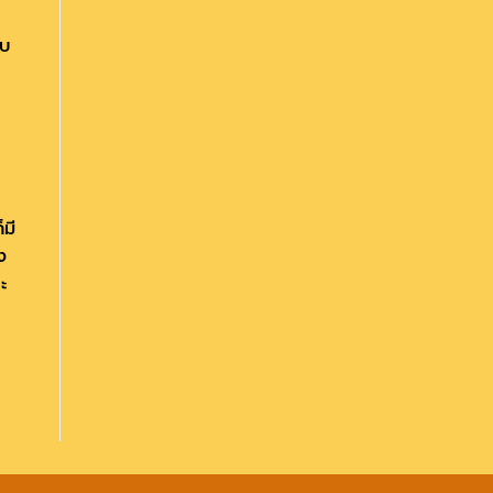
อบ
มี
ง
ะ