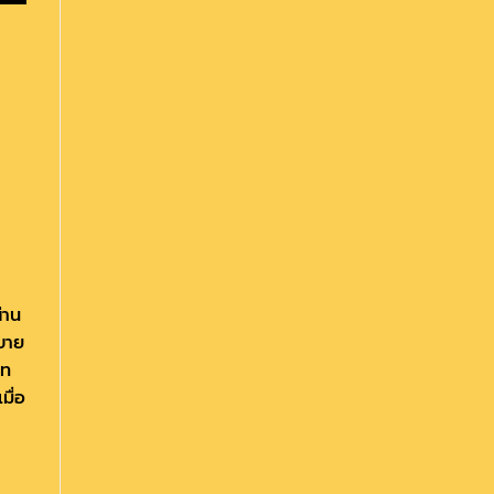
่าน
สบาย
าท
มื่อ