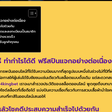
จกอย่างต่อเนื่อง
จไปด้วยกัน
่สุดและลงทะเบียนเป็นสมาชิก
ย่างรวดเร็ว
ับลูกค้าทุกคน
ทำกำไรได้ดี ฟรีสปินแจกอย่างต่อเนื่อง
พนันออนไลน์ที่ได้รับความนิยมมากที่สุดรูปแบบหนึ่งในช่วงไม่กี่ปีที่ผ
อกาสให้ผู้เล่นได้รับชัยชนะเช่นเดียวกับสล็อตแบบดั้งเดิม แต่สะดวก
้
4kingbet
เราจะมาสำรวจประวัติของสล็อตออนไลน์ พูดคุยถึงบทบ
์สล็อตที่เชื่อถือได้ แบ่งปันความเชื่อเกี่ยวกับการสวมเสื้อผ้านำโชคเ
ศษที่คาสิโนออนไลน์เสนอให้
ล้วโชคดีประสบความสำเร็จไปด้วยกัน