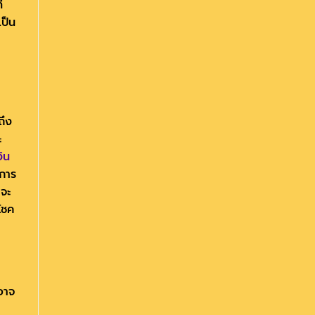
่
เป็น
ถึง
ะ
งิน
งการ
าจะ
กโชค
้อาจ