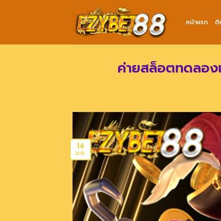
ข้าม
ไป
หน้าแรก
ติ
ยัง
เนื้อหา
ค่ายสล็อตทดลองเล
14
ม.ค.