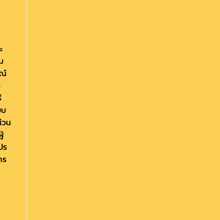
ะ
ม
ณ์
ง
ี
บบ
ส่วน
้
ปร
าร