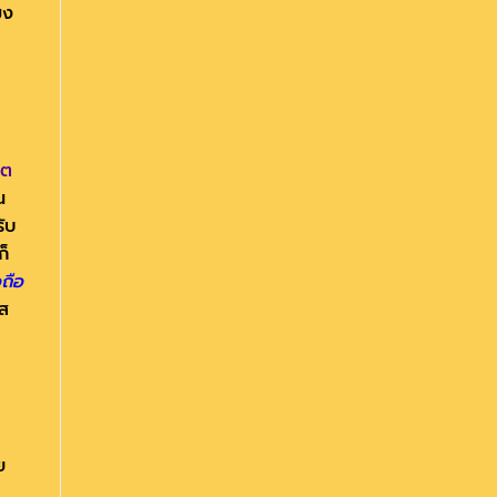
มง
อต
น
รับ
ก็
ถือ
าส
ย