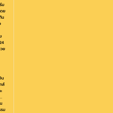
ร์ม
โดย
กัน
ง
ย
 24
่วย
งิน
กส์
ละ
ง…
่น
กรรม