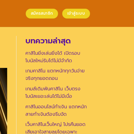
สมัครสมาชิก
เข้าสู่ระบบ
บทความล่าสุด
คาสิโนยิ่งเล่นยิ่งได้ เปิดรอบ
โบนัสใหม่รับได้ไม่มีจำกัด
เกมคาสิโน แตกหนักทุกวันจ่าย
จริงทุกยอดถอน
เกมส์เดิมพันคาสิโน เว็บตรง
โบนัสเยอะเล่นได้ไม่มีเบื่อ
คาสิโนออนไลน์ทำเงิน แตกหนัก
สายทำเงินต้องรีบจัด
เว็บคาสิโนเว็บใหญ่ โปรคืนยอด
เสียเอาใจสายลุยโดยเฉพาะ