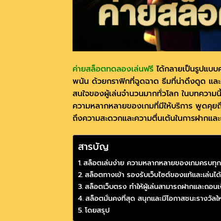
ค่ายสล็อตทดลองเล่นฟรี
ได้กลายเป็นรูปแบบค
พนัน ด้วยกราฟิกที่ฉูดฉาด ธีมที่น่าดึงดูด แล
สนใจของผู้เล่นจำนวนมากทั่วโลก ในบทความนี
ความหลากหลายของเกมที่มีให้บริการ พูดคุยถ
ถึงความสะดวกและความตื่นเต้นในการฝากและถ
สารบัญ
สล็อตเล่นง่าย ความหลากหลายของเกมครบทุก
สล็อตทางเข้า รองรับเว็บไซต์ของแท้และเล่นไ
สล็อตเว็บตรง ทำให้ผู้เล่นสามารถฝากและถอนเ
สล็อตมั่นคงที่สุด สนุกและมีโอกาสชนะรางวัลใ
โดยสรุป