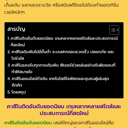
เก็บแต้ม แลกของรางวัล หรือสปินฟรีโดยไม่ต้องทำยอดเทิร์น
เวอร์หนักๆ
สารบัญ
คาสิโนติดอันดับยอดนิยม เกมหลากหลายสไตล์และประสบการณ์
ที่สดใหม่
คาสิโนเดิมพันไม่มีขั้นต่ำ ระบบฝากถอนรวดเร็ว ปลอดภัย และ
โปร่งใส
คาสิโนรองรับทุกการเดิมพัน ฟีเจอร์ช่วยเล่นอย่างรับผิดชอบที่
ทำให้สบายใจ
คาสิโนออนไลน์ทำเงิน เทคโนโลยีไลฟ์สดและชุมชนผู้เล่นสุด
คึกคัก
โดยสรุป
คาสิโนติดอันดับยอดนิยม เกมหลากหลายสไตล์และ
ประสบการณ์ที่สดใหม่
คาสิโนติดอันดับยอดนิยม
เสน่ห์ใหญ่ของคาสิโนออนไลน์คือ