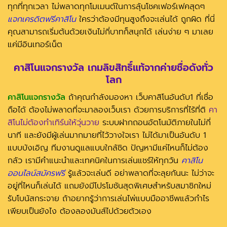
ทุกที่ทุกเวลา ไม่พลาดทุกโมเมนต์ในการลุ้นโชคเฟอร์เฟคสุดๆ
แจกเครดิตฟรีคาสิโน
ใครว่าต้องมีทุนสูงถึงจะเล่นได้ ถูกผิด ที่นี่
คุณสามารถเริ่มต้นด้วยเงินไม่กี่บาทก็สนุกได้ เล่นง่าย ๆ มาเลย
แค่มีอินเทอร์เน็ต
คาสิโนแจกรางวัล เกมลิขสิทธิ์แท้จากค่ายชื่อดังทั่ว
โลก
คาสิโนแจกรางวัล
ถ้าคุณกำลังมองหา เว็บคาสิโนอันดับ1 ที่เชื่อ
ถือได้ ต้องไม่พลาดที่จะมาลองเว็บเรา ด้วยการบริการที่ไร้ที่ติ
คา
สิโนไม่ต้องทำเทิร์นให้วุ่นวาย
ระบบฝากถอนอัตโนมัติภายในไม่กี่
นาที และยังมีผู้เล่นมากมายที่ไว้วางใจเรา ไม่ได้มาเป็นอันดับ 1
แบบบังเอิญ ทีมงานดูแลแบบใกล้ชิด ปัญหามีแค่ไหนก็ไม่ต้อง
กลัว เรามีคำแนะนำและเทคนิคในการเล่นแชร์ให้ทุกวัน
คาสิโน
ออนไลน์สมัครฟรี
รู้แล้วจะเล่นดี อย่าพลาดที่จะลุยกันนะ ไม่ว่าจะ
อยู่ที่ไหนก็เล่นได้ แถมยังมีโปรโมชันสุดพิเศษสำหรับสมาชิกใหม่
รับโบนัสกระจาย ถ้าอยากรู้ว่าการเล่นไพ่แบบมืออาชีพแล้วกำไร
เพียบเป็นยังไง ต้องลองมันส์ไปด้วยตัวเอง