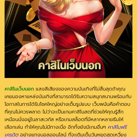
คาสิโนเว็บนอก
แสงสีเสียงของความบันเทิงที่ไม่สิ้นสุดถ้าคุณ
เคยมองหาแหล่งบันเทิงที่สามารถได้รับความสนุกสนานพร้อมกับ
โอกาสในการได้รับโชคใหญ่อย่างเต็มรูปแบบ เว็บพนันคือคำตอบ
ที่คุณไม่ควรพลาด ไม่ว่าจะเป็นเกมคาสิโนสดที่ช่วยให้คุณรู้สึก
เหมือนนั่งอยู่ในลาสเวกัส หรือเกมสล็อตที่มีหลากหลายธีมให้
เลือกเล่น ทำให้คุณไม่มีทางเบื่อ อีกทั้งยังมีเกมอื่นๆ
คาสิโนฟรี
เครดิต
อย่างแทงบอลออนไลน์ ที่จะเติมเต็มวันหยุดสุดเหวี่ยง