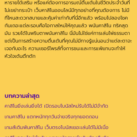
หารายได้เสริม หรือแค่ต้องการอารมณ์ตื่นเต้นในชีวิตประจำวันที่
ไม่เขย่ากระเป๋า เว็บคาสิโนออนไลน์มีทุกอย่างที่คุณต้องการ ไม่มี
ที่ไหนสะดวกสบายและคุ้มค่าเท่ากับที่นี่อีกแล้ว พร้อมไปลองโชค
กันเถอะแต่ละรอบคือโอกาสใหม่ให้คุณแล้ว พนันคาสิโน ทริคสุด
มัน รวยได้ในพริบตาพนันคาสิโน นี่มันไม่ใช่แค่การเล่นไพ่ธรรมดา
แต่เป็นการสร้างความตื่นเต้นที่คุณไม่มีทางรู้แน่นอนว่าแต่ละตาจะ
เจอกับอะไร ความเซอร์ไพรส์ทั้งการชนะและการแพ้แทบจะทำให้
หัวใจเต้นตึกตัก
บทความล่าสุด
คาสิโนยิ่งเล่นยิ่งได้ เปิดรอบโบนัสใหม่รับได้ไม่มีจำกัด
เกมคาสิโน แตกหนักทุกวันจ่ายจริงทุกยอดถอน
เกมส์เดิมพันคาสิโน เว็บตรงโบนัสเยอะเล่นได้ไม่มีเบื่อ