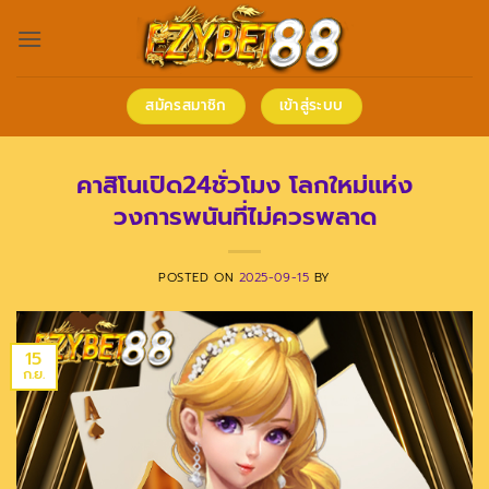
ข้าม
ไป
ยัง
เนื้อหา
สมัครสมาชิก
เข้าสู่ระบบ
คาสิโนเปิด24ชั่วโมง โลกใหม่แห่ง
วงการพนันที่ไม่ควรพลาด
POSTED ON
2025-09-15
BY
15
ก.ย.