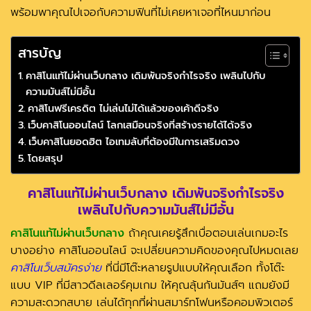
พร้อมพาคุณไปเจอกับความฟินที่ไม่เคยหาเจอที่ไหนมาก่อน
สารบัญ
คาสิโนแท้ไม่ผ่านเว็บกลาง เดิมพันจริงกำไรจริง เพลินไปกับ
ความมันส์ไม่มีอั้น
คาสิโนฟรีเครดิต ไม่เล่นไม่ได้แล้วของเค้าดีจริง
เว็บคาสิโนออนไลน์ โลกเสมือนจริงที่สร้างรายได้ได้จริง
เว็บคาสิโนยอดฮิต ไอเทมลับที่ต้องมีในการเสริมดวง
โดยสรุป
คาสิโนแท้ไม่ผ่านเว็บกลาง เดิมพันจริงกำไรจริง
เพลินไปกับความมันส์ไม่มีอั้น
คาสิโนแท้ไม่ผ่านเว็บกลาง
ถ้าคุณเคยรู้สึกเบื่อตอนเล่นเกมอะไร
บางอย่าง คาสิโนออนไลน์ จะเปลี่ยนความคิดของคุณไปหมดเลย
คาสิโนเว็บสมัครง่าย
ที่นี่มีโต๊ะหลายรูปแบบให้คุณเลือก ทั้งโต๊ะ
แบบ VIP ที่มีสาวดีลเลอร์คุมเกม ให้คุณลุ้นกันมันส์ๆ แถมยังมี
ความสะดวกสบาย เล่นได้ทุกที่ผ่านสมาร์ทโฟนหรือคอมพิวเตอร์