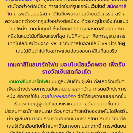
เติบโตอย่างต่อเนื่อง การแข่งขันที่รุนแรงใน
เว็บไซต์
สมัครคาสิ
โน
การพนันออนไลน์ คาสิโนจึงพยายามสร้างนวัตกรรม สร้าง
ความแตกต่างจากคู่แข่งอย่างต่อเนื่อง ด้วยเหตุนี้เราจึงเห็นแนว
โน้มใหม่ๆ เกิดขึ้นทุกปี ซึ่งกำหนดทิศทางของคาสิโนออนไลน์
หนึ่งในแนวโน้มที่ร้อนแรงที่สุด ในปีที่ผ่านมา คือการบูรณาการ
เทคโนโลยีเสมือนจริง VR เข้ากับคาสิโนออนไลน์ VR ช่วยให้ผู้
เล่นได้ดื่มด่ำไปกับสภาพแวดล้อมของคาสิโนที่สมจริง
เกมคาสิโนสมาร์ทโฟน มอบโบนัสแจ็คพอต เพื่อรับ
รางวัลเงินสดก้อนโต
เกมคาสิโนสมาร์ทโฟน
มีปฏิสัมพันธ์กับผู้เล่น ดีลเลอร์คนอื่นๆ
เพื่อสร้างประสบการณ์อันแสนสบายจากบ้าน เทรนด์อีกประการ
หนึ่ง คือการใช้ใน
คาสิโนดีลเลอร์สด
ซึ่งได้รับความนิยมมากขึ้น
เรื่อยๆ ในหมู่ผู้เล่นที่แสวงหาแง่มุมทางสังคมมากขึ้น ใน
ประสบการณ์การเล่นเกม ด้วยความก้าวหน้าของเทคโนโลยีสตรีม
มิ่ง ผู้เล่นสามารถมีส่วนร่วมในเกมแบบเรียลไทม์ สนทนากับดีล
เลอร์ได้เหมือนกับที่ทำในคาสิโนทางบก นอกจากนี้ การพนันบน