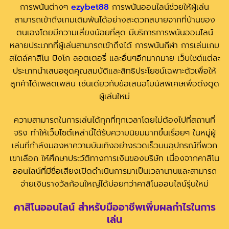
การพนันต่างๆ
ezybet88
การพนันออนไลน์ช่วยให้ผู้เล่น
สามารถเข้าถึงเกมเดิมพันได้อย่างสะดวกสบายจากที่บ้านของ
ตนเองโดยมีความเสี่ยงน้อยที่สุด มีบริการการพนันออนไลน์
หลายประเภทที่ผู้เล่นสามารถเข้าถึงได้ การพนันกีฬา การเล่นเกม
สไตล์คาสิโน บิงโก ลอตเตอรี่ และอื่นๆอีกมากมาย เว็บไซต์แต่ละ
ประเภทนำเสนอชุดคุณสมบัติและสิทธิประโยชน์เฉพาะตัวเพื่อให้
ลูกค้าได้เพลิดเพลิน เช่นเดียวกับข้อเสนอโบนัสพิเศษเพื่อดึงดูด
ผู้เล่นใหม่
ความสามารถในการเล่นได้ทุกที่ทุกเวลาโดยไม่ต้องไปที่สถานที่
จริง ทำให้เว็บไซต์เหล่านี้ได้รับความนิยมมากขึ้นเรื่อยๆ ในหมู่ผู้
เล่นที่กำลังมองหาความบันเทิงอย่างรวดเร็วบนอุปกรณ์ที่พวก
เขาเลือก ให้ศึกษาประวัติทางการเงินของบริษัท เนื่องจากคาสิโน
ออนไลน์ที่มีชื่อเสียงเปิดดำเนินการมาเป็นเวลานานและสามารถ
จ่ายเงินรางวัลก้อนใหญ่ได้บ่อยกว่าคาสิโนออนไลน์รุ่นใหม่
คาสิโนออนไลน์ สำหรับมืออาชีพเพิ่มผลกำไรในการ
เล่น